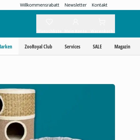
Willkommensrabatt
Newsletter
Kontakt
Wunschliste
Mein Konto
Warenkorb
Marken
ZooRoyal Club
Services
SALE
Magazin