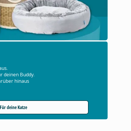
aus.
für deinen Buddy.
arüber hinaus
Für deine Katze