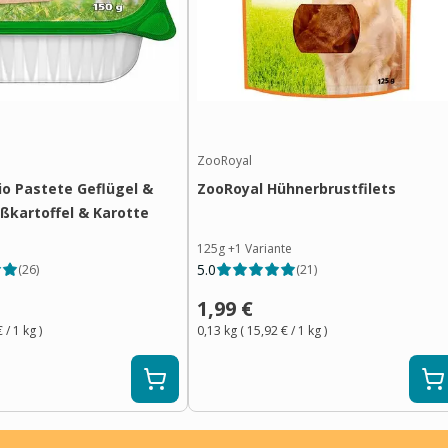
ZooRoyal
io Pastete Geflügel &
ZooRoyal Hühnerbrustfilets
üßkartoffel & Karotte
125g
+
1
Variante
5.0
(
26
)
(
21
)
1,99 €
€
/ 1
kg
)
0,13 kg
(
15,92 €
/ 1
kg
)