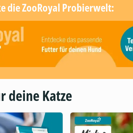
ke die ZooRoyal Probierwelt:
r deine Katze