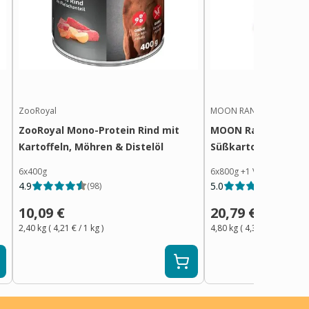
ZooRoyal
MOON RANGER
ZooRoyal Mono-Protein Rind mit
MOON Ranger Ente 
Kartoffeln, Möhren & Distelöl
Süßkartoffeln
6x400g
6x800g
+
1
Variante
4.9
5.0
(
98
)
(
18
)
10,09 €
20,79 €
2,40 kg
(
4,21 €
/ 1
kg
)
4,80 kg
(
4,34 €
/ 1
kg
)