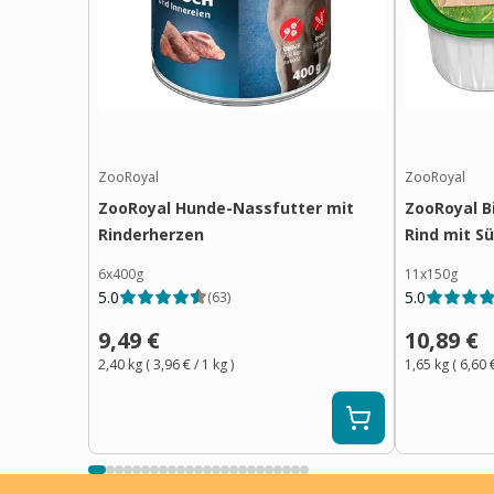
ZooRoyal
ZooRoyal
ZooRoyal Hunde-Nassfutter mit
ZooRoyal B
Rinderherzen
Rind mit S
6x400g
11x150g
5.0
5.0
(
63
)
9,49 €
10,89 €
2,40 kg
(
3,96 €
/ 1
kg
)
1,65 kg
(
6,60 