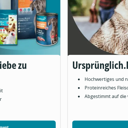
Liebe zu
Ursprünglich.
Hochwertiges und na
Proteinreiches Flei
it
Abgestimmt auf die
r
iment