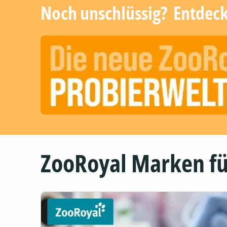
Noch unschlüssig? ​ Entdec
ZooRoyal Marken fü