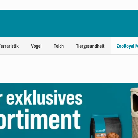
Terraristik
Vogel
Teich
Tiergesundheit
ZooRoyal 