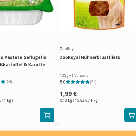
ZooRoyal
io Pastete Geflügel &
ZooRoyal Hühnerbrustfilets
üßkartoffel & Karotte
125g
+
1
Variante
5.0
(
26
)
(
21
)
1,99 €
€
/ 1
kg
)
0,13 kg
(
15,92 €
/ 1
kg
)