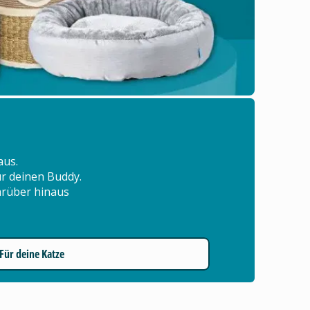
aus.
für deinen Buddy.
arüber hinaus
Für deine Katze