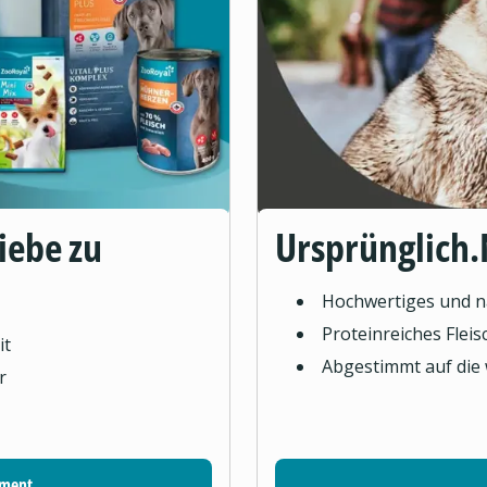
Liebe zu
Ursprünglich.
Hochwertiges und na
Proteinreiches Flei
it
Abgestimmt auf die
r
iment