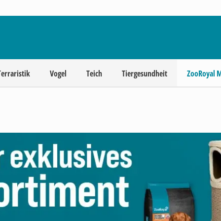
Terraristik
Vogel
Teich
Tiergesundheit
ZooRoyal 