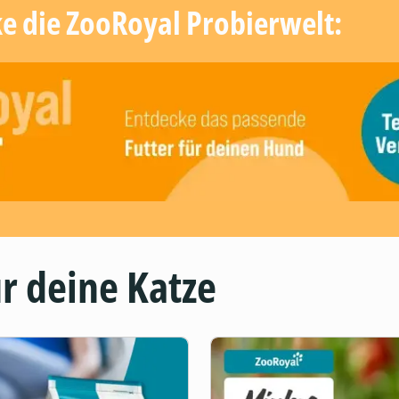
ke die ZooRoyal Probierwelt:
r deine Katze