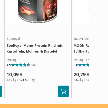
ZooRoyal
MOON RANGER
ZooRoyal Mono-Protein Rind mit
MOON Ranger Ente 
Kartoffeln, Möhren & Distelöl
Süßkartoffeln
6x400g
6x800g
+
1
Variante
4.9
5.0
(
98
)
(
18
)
10,09 €
20,79 €
2,40 kg
(
4,21 €
/ 1
kg
)
4,80 kg
(
4,34 €
/ 1
kg
)