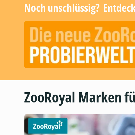
Noch unschlüssig? ​ Entdec
ZooRoyal Marken fü