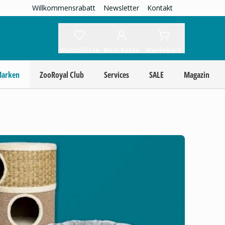
Willkommensrabatt
Newsletter
Kontakt
Wunschliste
Mein Konto
Warenkorb
Marken
ZooRoyal Club
Services
SALE
Magazin