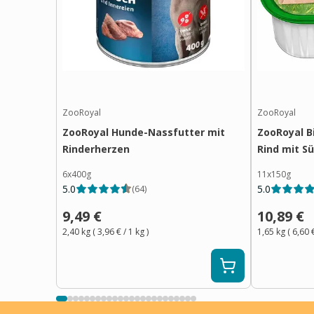
ZooRoyal
ZooRoyal
ZooRoyal Hunde-Nassfutter mit
ZooRoyal B
Rinderherzen
Rind mit S
6x400g
11x150g
5.0
5.0
(
64
)
9,49 €
10,89 €
2,40 kg
(
3,96 €
/ 1
kg
)
1,65 kg
(
6,60 