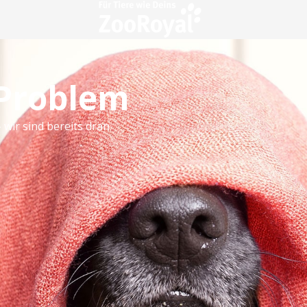
 Problem
 wir sind bereits dran.