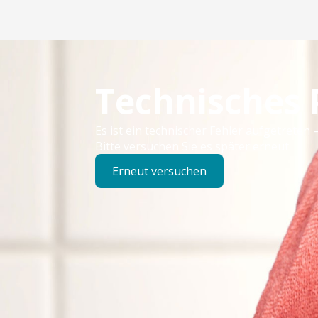
Technisches
Es ist ein technischer Fehler aufgetreten –
Bitte versuchen Sie es später erneut.
Erneut versuchen