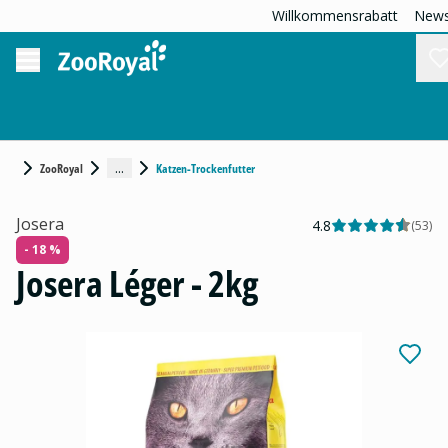
Willkommensrabatt
News
...
ZooRoyal
Katzen-Trockenfutter
Josera
4.8
(
53
)
- 18 %
Josera Léger - 2kg