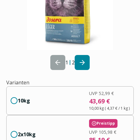
1
2
Varianten
UVP
52,99 €
43,69 €
10kg
10,00 kg
(
4,37 €
/ 1
kg
)
Preistipp
UVP
105,98 €
2x10kg
85,19 €