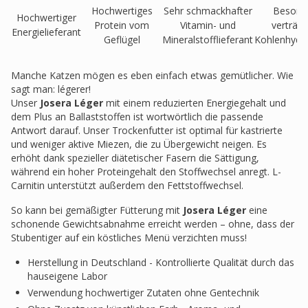
Hochwertiges
Sehr schmackhafter
Besond
Hochwertiger
Protein vom
Vitamin- und
verträgl
Energielieferant
Geflügel
Mineralstofflieferant
Kohlenhydra
Manche Katzen mögen es eben einfach etwas gemütlicher. Wie
sagt man: légerer!
Unser
Josera Léger
mit einem reduzierten Energiegehalt und
dem Plus an Ballaststoffen ist wortwörtlich die passende
Antwort darauf. Unser Trockenfutter ist optimal für kastrierte
und weniger aktive Miezen, die zu Übergewicht neigen. Es
erhöht dank spezieller diätetischer Fasern die Sättigung,
während ein hoher Proteingehalt den Stoffwechsel anregt. L-
Carnitin unterstützt außerdem den Fettstoffwechsel.
So kann bei gemäßigter Fütterung mit
Josera Léger
eine
schonende Gewichtsabnahme erreicht werden – ohne, dass der
Stubentiger auf ein köstliches Menü verzichten muss!
Herstellung in Deutschland - Kontrollierte Qualität durch das
hauseigene Labor
Verwendung hochwertiger Zutaten ohne Gentechnik