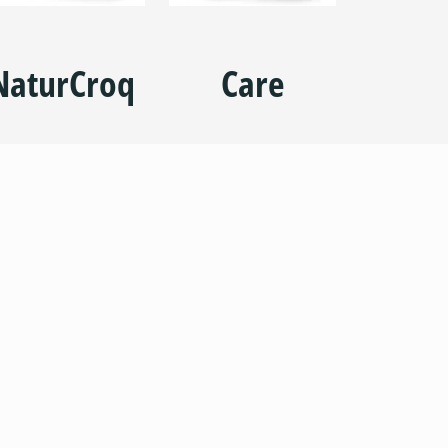
NaturCroq
Care