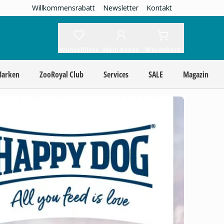
Willkommensrabatt
Newsletter
Kontakt
Wunschliste
Mein Konto
Warenkorb
Marken
ZooRoyal Club
Services
SALE
Magazin