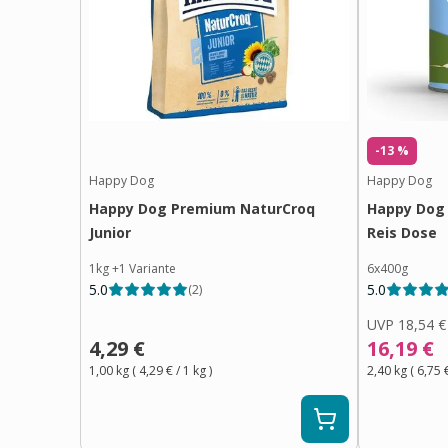
-13 %
Happy Dog
Happy Dog
Happy Dog Premium NaturCroq
Happy Dog
Junior
Reis Dose
1kg
+
1
Variante
6x400g
5.0
5.0
(
2
)
UVP
18,54 €
4,29 €
16,19 €
1,00 kg
(
4,29 €
/ 1
kg
)
2,40 kg
(
6,75 