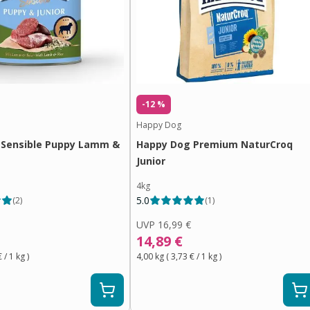
-12 %
Happy Dog
 Sensible Puppy Lamm &
Happy Dog Premium NaturCroq
Junior
4kg
5.0
(
2
)
(
1
)
UVP
16,99 €
14,89 €
€
/ 1
kg
)
4,00 kg
(
3,73 €
/ 1
kg
)