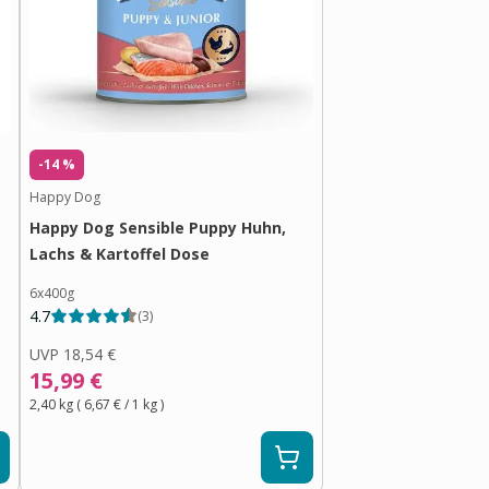
-14 %
Happy Dog
Happy Dog Sensible Puppy Huhn,
Lachs & Kartoffel Dose
6x400g
4.7
(
3
)
UVP
18,54 €
15,99 €
2,40 kg
(
6,67 €
/ 1
kg
)