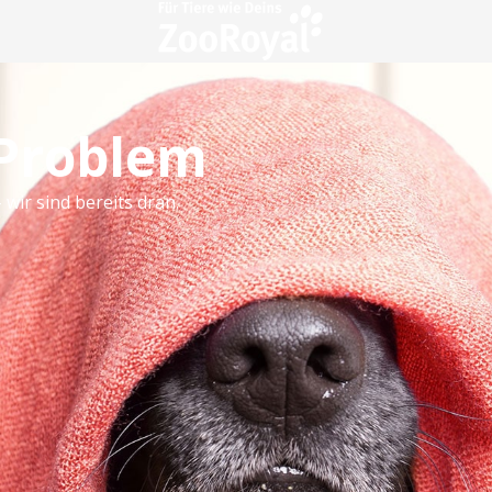
 Problem
 wir sind bereits dran.