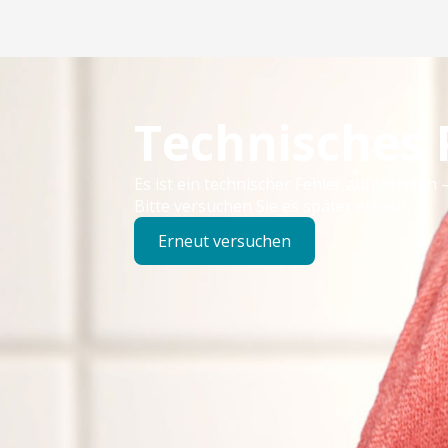
Technisches
Es ist ein technischer Fehler aufgetreten –
Bitte versuchen Sie es später erneut.
Erneut versuchen