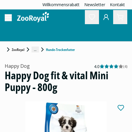
Willkommensrabatt
Newsletter
Kontakt
...
ZooRoyal
Hunde-Trockenfutter
Happy Dog
4.0
(
4
)
Happy Dog fit & vital Mini
Puppy - 800g