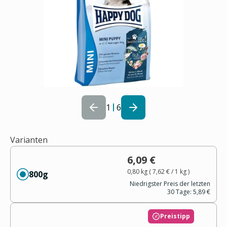
1
6
Varianten
6,09 €
0,80 kg
(
7,62 €
/ 1
kg
)
800g
Niedrigster Preis der letzten
30 Tage:
5,89 €
Preistipp