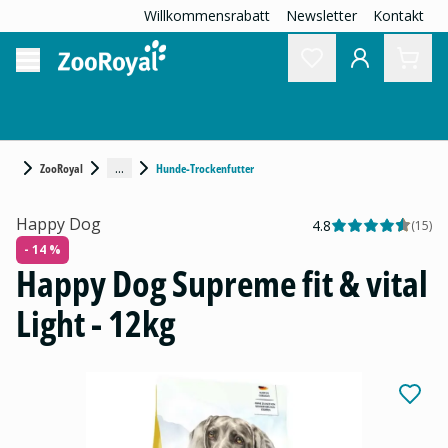
Willkommensrabatt
Newsletter
Kontakt
...
ZooRoyal
Hunde-Trockenfutter
Happy Dog
4.8
(
15
)
- 14 %
Happy Dog Supreme fit & vital
Light - 12kg