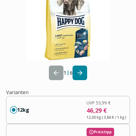
1
6
Varianten
UVP
53,99 €
46,29 €
12kg
12,00 kg
(
3,86 €
/ 1
kg
)
Preistipp