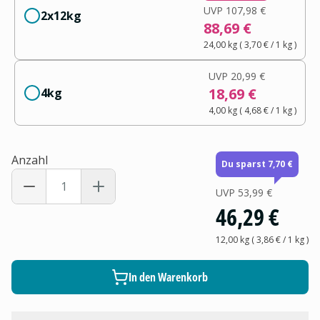
UVP
107,98 €
2x12kg
88,69 €
24,00 kg
(
3,70 €
/ 1
kg
)
UVP
20,99 €
18,69 €
4kg
4,00 kg
(
4,68 €
/ 1
kg
)
Anzahl
Du sparst 7,70 €
UVP
53,99 €
46,29 €
12,00 kg
(
3,86 €
/ 1
kg
)
In den Warenkorb