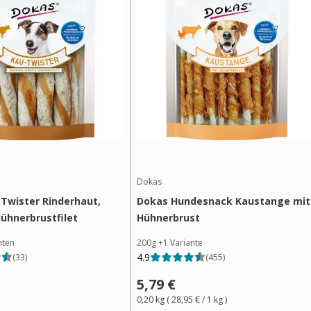
Dokas
Twister Rinderhaut,
Dokas Hundesnack Kaustange mit
ühnerbrustfilet
Hühnerbrust
nten
200g
+
1
Variante
4.9
(
33
)
(
455
)
5,79 €
0,20 kg
(
28,95 €
/ 1
kg
)