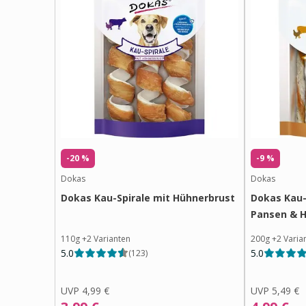
-20 %
-9 %
Dokas
Dokas
Dokas Kau-Spirale mit Hühnerbrust
Dokas Kau-
Pansen & H
110g
+
2
Varianten
200g
+
2
Varia
5.0
5.0
(
123
)
UVP
4,99 €
UVP
5,49 €