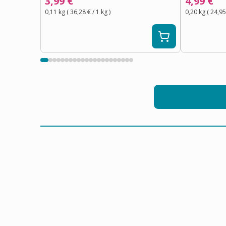
3,99 €
4,99 €
0,11 kg
(
36,28 €
/ 1
kg
)
0,20 kg
(
24,95