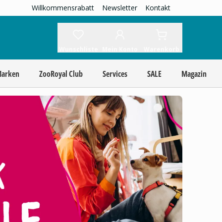
Willkommensrabatt
Newsletter
Kontakt
Wunschliste
Mein Konto
Warenkorb
Marken
ZooRoyal Club
Services
SALE
Magazin