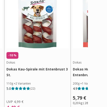
-10 %
Dokas
Dokas
Dokas Kau-Spirale mit Entenbrust 3
Dokas Hundesnack 
St.
Entenbrust
110g
+
2
Varianten
200g
+
1
Variante
5.0
4.9
(
22
)
(
262
)
5,79 €
UVP
4,99 €
0,20 kg
(
28,95 €
/ 1
kg
)