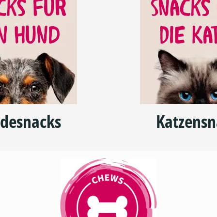
desnacks
Katzensn