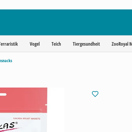
Terraristik
Vogel
Teich
Tiergesundheit
ZooRoyal 
chsnacks