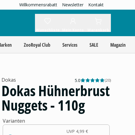
Willkommensrabatt
Newsletter
Kontakt
Wunschliste
Mein Konto
Warenkorb
Marken
ZooRoyal Club
Services
SALE
Magazin
Dokas
5.0
(
20
)
Dokas Hühnerbrust
Nuggets - 110g
Varianten
UVP
4,99 €