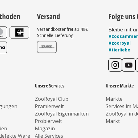
thoden
Versand
Folge uns 
Versandkostenfrei ab 49€
Bleibe mit u
Schnelle Lieferung
#zoosamme
#zooroyal
#tierliebe
Unsere Services
Unsere Märkte
ZooRoyal Club
Märkte
ngungen
Prämienwelt
Services im M
ZooRoyal Eigenmarken
ZooRoyal in 
Probierwelt
Markt
den
Magazin
defekte Ware
Alle Services