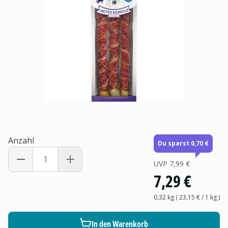
Anzahl
Du sparst 0,70 €
UVP
7,99 €
7,29 €
0,32 kg
(
23,15 €
/ 1
kg
)
In den Warenkorb