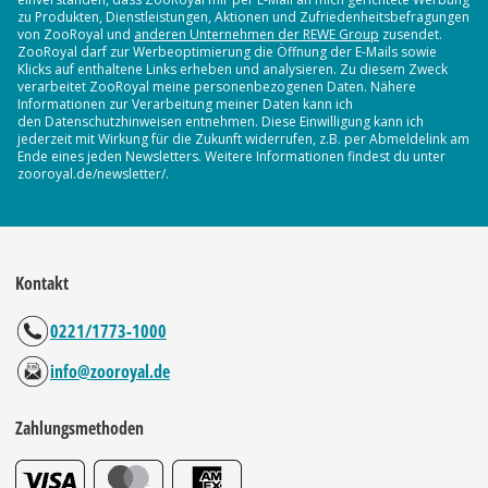
zu Produkten, Dienstleistungen, Aktionen und Zufriedenheitsbefragungen
von ZooRoyal und
anderen Unternehmen der REWE Group
zusendet.
ZooRoyal darf zur Werbeoptimierung die Öffnung der E-Mails sowie
Klicks auf enthaltene Links erheben und analysieren. Zu diesem Zweck
verarbeitet ZooRoyal meine personenbezogenen Daten. Nähere
Informationen zur Verarbeitung meiner Daten kann ich
den Datenschutzhinweisen entnehmen. Diese Einwilligung kann ich
jederzeit mit Wirkung für die Zukunft widerrufen, z.B. per Abmeldelink am
Ende eines jeden Newsletters. Weitere Informationen findest du unter
zooroyal.de/newsletter/.
Kontakt
0221/1773-1000
info@zooroyal.de
Zahlungsmethoden