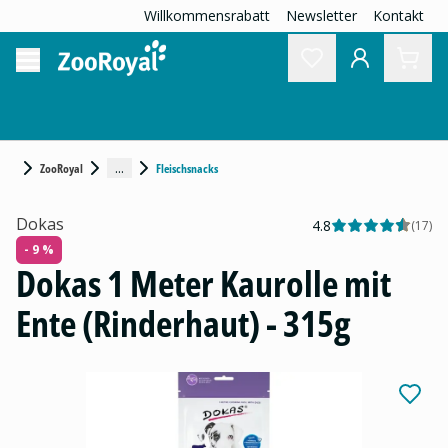
Willkommensrabatt
Newsletter
Kontakt
...
ZooRoyal
Fleischsnacks
Dokas
4.8
(
17
)
- 9 %
Dokas 1 Meter Kaurolle mit
Ente (Rinderhaut) - 315g