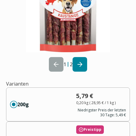
1
2
Varianten
5,79 €
0,20 kg
(
28,95 €
/ 1
kg
)
200g
Niedrigster Preis der letzten
30 Tage:
5,49 €
Preistipp