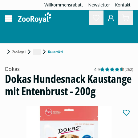
Willkommensrabatt
Newsletter
Kontakt
...
ZooRoyal
Kauartikel
Dokas
4.9
(
262
)
Dokas Hundesnack Kaustange
mit Entenbrust - 200g