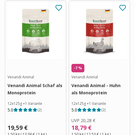
-7 %
Venandi Animal
Venandi Animal
Venandi Animal Schaf als
Venandi Animal - Huhn
Monoprotein
als Monoprotein
12x125g
+
1
Variante
12x125g
+
1
Variante
5.0
5.0
(
2
)
(
2
)
UVP
20,28 €
19,59 €
18,79 €
1,50 kg
(
13,06 €
/ 1
kg
)
1,50 kg
(
12,53 €
/ 1
kg
)