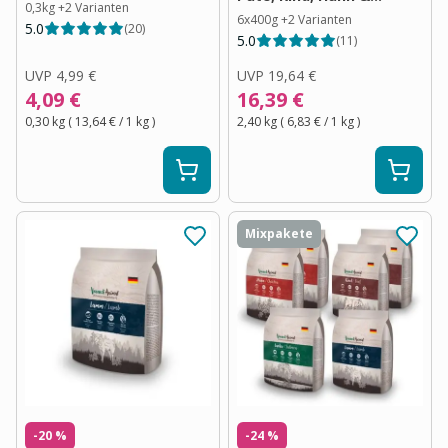
0,3kg
+
2
Varianten
Kaninchen, Kalb,
6x400g
+
2
Varianten
5.0
(
20
)
5.0
(
11
)
Truthahn
UVP
4,99 €
UVP
19,64 €
4,09 €
16,39 €
0,30 kg
(
13,64 €
/ 1
kg
)
2,40 kg
(
6,83 €
/ 1
kg
)
Mixpakete
-20 %
-24 %