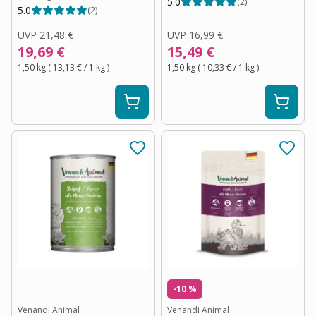
5.0
(
2
)
5.0
(
2
)
UVP
21,48 €
UVP
16,99 €
19,69 €
15,49 €
1,50 kg
(
13,13 €
/ 1
kg
)
1,50 kg
(
10,33 €
/ 1
kg
)
-10 %
Venandi Animal
Venandi Animal