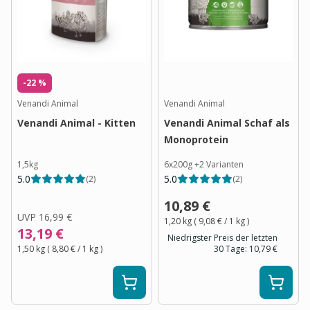
-22 %
Venandi Animal
Venandi Animal
Venandi Animal - Kitten
Venandi Animal Schaf als
Monoprotein
1,5kg
6x200g
+
2
Varianten
5.0
5.0
(
2
)
(
2
)
10,89 €
UVP
16,99 €
1,20 kg
(
9,08 €
/ 1
kg
)
13,19 €
Niedrigster Preis der letzten
1,50 kg
(
8,80 €
/ 1
kg
)
30 Tage:
10,79 €