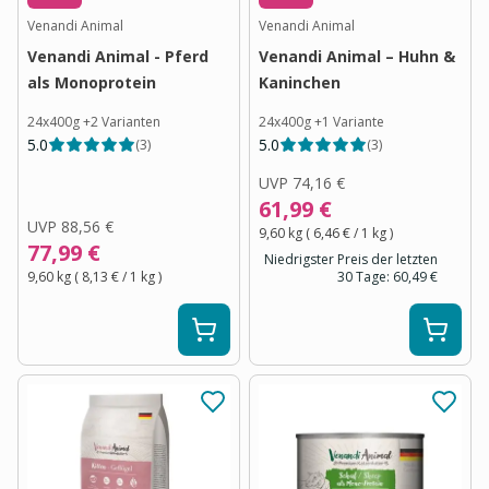
Venandi Animal
Venandi Animal
Venandi Animal - Pferd
Venandi Animal – Huhn &
als Monoprotein
Kaninchen
24x400g
+
2
Varianten
24x400g
+
1
Variante
5.0
5.0
(
3
)
(
3
)
UVP
74,16 €
61,99 €
UVP
88,56 €
9,60 kg
(
6,46 €
/ 1
kg
)
77,99 €
Niedrigster Preis der letzten
9,60 kg
(
8,13 €
/ 1
kg
)
30 Tage:
60,49 €