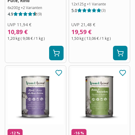
Pute, Rind
12x125g
+
1
Variante
6x200g
+
2
Varianten
5.0
(
3
)
4.9
(
9
)
UVP
11,94 €
UVP
21,48 €
10,89 €
19,59 €
1,20 kg
(
9,08 €
/ 1
kg
)
1,50 kg
(
13,06 €
/ 1
kg
)
-12 %
-16 %