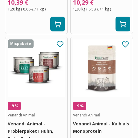
10,39 €
10,29 €
1,20 kg
(
8,66 €
/ 1
kg
)
1,20 kg
(
8,58 €
/ 1
kg
)
Mixpakete
-9 %
-9 %
Venandi Animal
Venandi Animal
Venandi Animal -
Venandi Animal - Kalb als
Probierpaket I Huhn,
Monoprotein