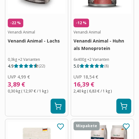
-22 %
-12 %
Venandi Animal
Venandi Animal
Venandi Animal - Lachs
Venandi Animal - Huhn
als Monoprotein
0,3kg
+
2
Varianten
6x400g
+
2
Varianten
4.9
5.0
(
22
)
(
8
)
UVP
4,99 €
UVP
18,54 €
3,89 €
16,39 €
0,30 kg
(
12,97 €
/ 1
kg
)
2,40 kg
(
6,83 €
/ 1
kg
)
Mixpakete