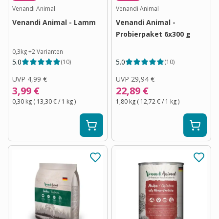
Venandi Animal
Venandi Animal
Venandi Animal - Lamm
Venandi Animal -
Probierpaket 6x300 g
0,3kg
+
2
Varianten
5.0
5.0
(
10
)
(
10
)
UVP
4,99 €
UVP
29,94 €
3,99 €
22,89 €
0,30 kg
(
13,30 €
/ 1
kg
)
1,80 kg
(
12,72 €
/ 1
kg
)