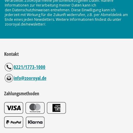
verarbeitet ZooRoyal meine personenbezogenen Daten. Nähere
Informationen zur Verarbeitung meiner Daten kann ich
den Datenschutzhinweisen entnehmen. Diese Einwilligung kann ich
jederzeit mit Wirkung für die Zukunft widerrufen, z.B. per Abmeldelink am
Ende eines jeden Newsletters. Weitere Informationen findest du unter
zooroyal.de/newsletter/.
Kontakt
0221/1773-1000
info@zooroyal.de
Zahlungsmethoden