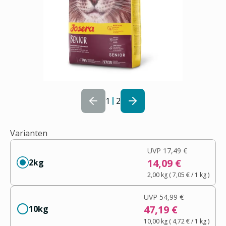
1
2
Varianten
UVP
17,49 €
14,09 €
2kg
2,00 kg
(
7,05 €
/ 1
kg
)
UVP
54,99 €
47,19 €
10kg
10,00 kg
(
4,72 €
/ 1
kg
)