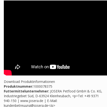
Download Produktinformationen
Produktnummer:
1000078375
Futtermittelunternehmer
:
JOSERA Petfood GmbH & Co. KG,
Industriegebiet Süd, D-63924 Kleinheubach, <p>Tel: +49 9371
940-150 | www.josera.de | E-Mail:
kundenbetreuung@josera.de
</p>