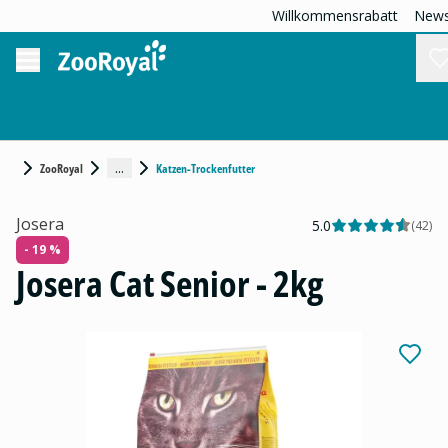
Willkommensrabatt
News
...
ZooRoyal
Katzen-Trockenfutter
Josera
5.0
(
42
)
- 19 %
Josera Cat Senior - 2kg