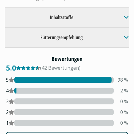
Inhaltsstoffe
Fütterungsempfehlung
Bewertungen
5.0
(
42
Bewertungen
)
5
98
%
4
2
%
3
0
%
2
0
%
1
0
%