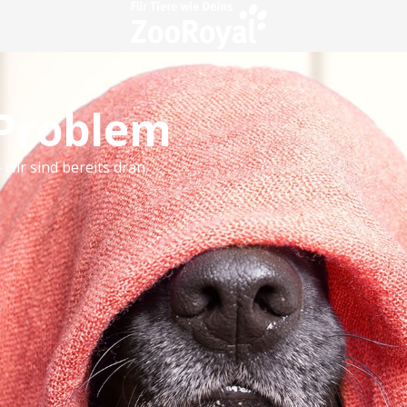
 Problem
 wir sind bereits dran.