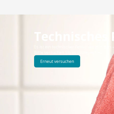
Technisches
Es ist ein technischer Fehler aufgetreten –
Bitte versuchen Sie es später erneut.
Erneut versuchen