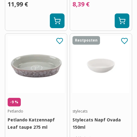
11,99 €
8,39 €
Restposten
-9 %
Petlando
stylecats
Petlando Katzennapf
Stylecats Napf Ovada
Leaf taupe 275 ml
150ml