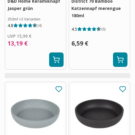
D&D Home Keramiknapf
District 70 Bamboo
Jasper grün
Katzennapf merengue
180ml
350ml
+
3
Varianten
4.8
(
4
)
4.5
(
6
)
UVP
15,99 €
13,19 €
6,59 €