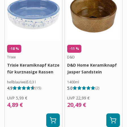
-18 %
-11 %
Trixie
D&D
Trixie Keramiknapf Katze
D&D Home Keramiknapf
für kurznasige Rassen
Jasper Sandstein
hellblau/weiß 0,3 l 
1400ml
4.9
5.0
(
15
)
(
2
)
UVP
5,99 €
UVP
22,99 €
4,89 €
20,49 €