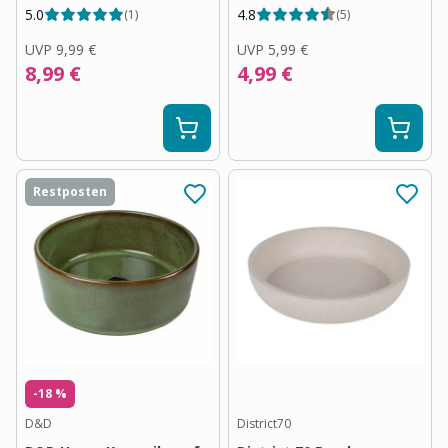
5.0
4.8
(
1
)
(
5
)
UVP
9,99 €
UVP
5,99 €
8,99 €
4,99 €
Restposten
-18 %
D&D
District70