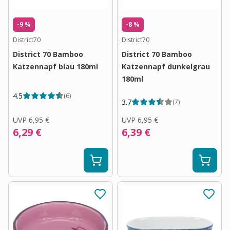
-9 %
-8 %
District70
District70
District 70 Bamboo
District 70 Bamboo
Katzennapf blau 180ml
Katzennapf dunkelgrau
180ml
4.5
(
6
)
3.7
(
7
)
UVP
6,95 €
UVP
6,95 €
6,29 €
6,39 €