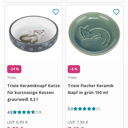
-24 %
-6 %
Trixie
Trixie
Trixie Keramiknapf Katze
Trixie Flacher Keramik
für kurznasige Rassen
Napf in grün 150 ml
grau/weiß 0,3 l
5.0
(
1
)
4.8
(
10
)
UVP
6,99 €
UVP
7,99 €