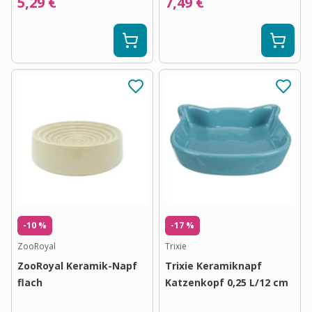
5,29 €
7,49 €
-10 %
-17 %
ZooRoyal
Trixie
ZooRoyal Keramik-Napf
Trixie Keramiknapf
flach
Katzenkopf 0,25 L/12 cm