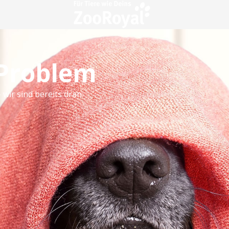
 Problem
 wir sind bereits dran.