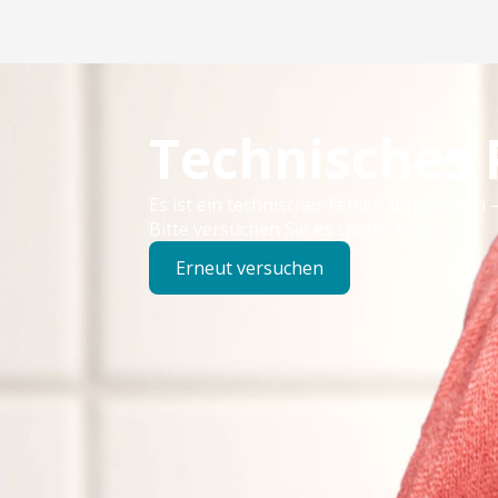
Technisches
Es ist ein technischer Fehler aufgetreten –
Bitte versuchen Sie es später erneut.
Erneut versuchen