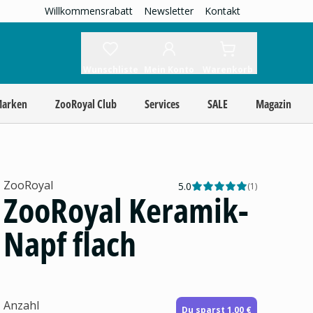
Willkommensrabatt
Newsletter
Kontakt
Wunschliste
Mein Konto
Warenkorb
Marken
ZooRoyal Club
Services
SALE
Magazin
ZooRoyal
5.0
(
1
)
ZooRoyal Keramik-
Napf flach
Anzahl
Du sparst 1,00 €