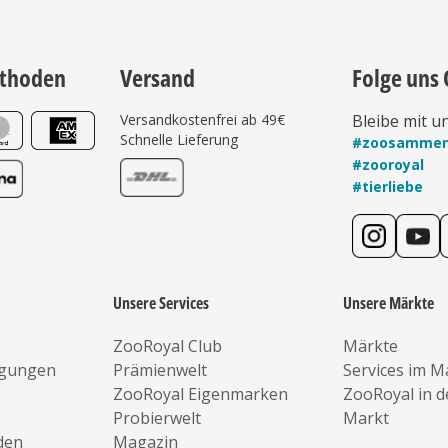
thoden
Versand
Folge uns 
Versandkostenfrei ab 49€
Bleibe mit u
Schnelle Lieferung
#zoosamme
#zooroyal
#tierliebe
Unsere Services
Unsere Märkte
ZooRoyal Club
Märkte
ngungen
Prämienwelt
Services im M
ZooRoyal Eigenmarken
ZooRoyal in 
Probierwelt
Markt
den
Magazin