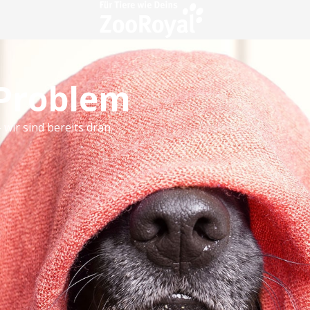
 Problem
 wir sind bereits dran.