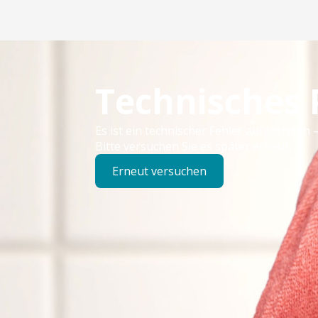
Technisches
Es ist ein technischer Fehler aufgetreten –
Bitte versuchen Sie es später erneut.
Erneut versuchen