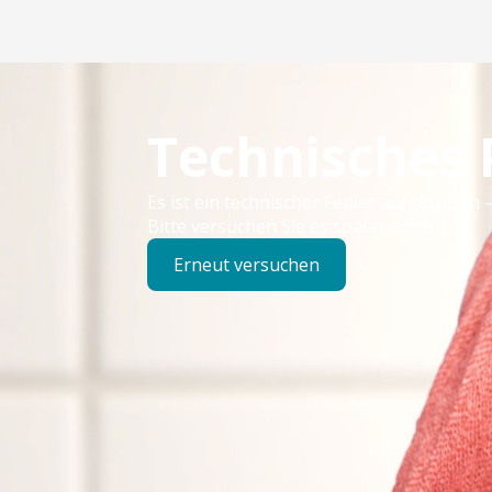
Technisches
Es ist ein technischer Fehler aufgetreten –
Bitte versuchen Sie es später erneut.
Erneut versuchen