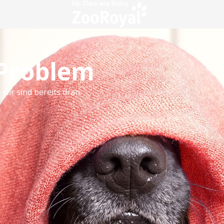
 Problem
 wir sind bereits dran.