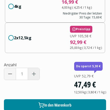
16,99 €
4kg
4,00 kg
(
4,25 €
/ 1
kg
)
Niedrigster Preis der letzten
30 Tage:
15,69 €
Preistipp
UVP
105,58 €
2x12,5kg
92,99 €
25,00 kg
(
3,72 €
/ 1
kg
)
Anzahl
Du sparst 5,30 €
UVP
52,79 €
47,49 €
12,50 kg
(
3,80 €
/ 1
kg
)
In den Warenkorb