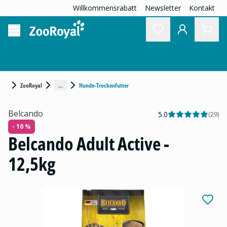
Willkommensrabatt
Newsletter
Kontakt
...
ZooRoyal
Hunde-Trockenfutter
Belcando
5.0
(
29
)
- 10 %
Belcando Adult Active -
12,5kg