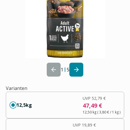
1
5
Varianten
UVP
52,79 €
47,49 €
12,5kg
12,50 kg
(
3,80 €
/ 1
kg
)
UVP
19,89 €