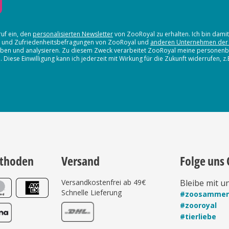
ruf ein, den
personalisierten Newsletter
von ZooRoyal zu erhalten. Ich bin dami
en und Zufriedenheitsbefragungen von ZooRoyal und
anderen Unternehmen der
erheben und analysieren. Zu diesem Zweck verarbeitet ZooRoyal meine persone
iese Einwilligung kann ich jederzeit mit Wirkung für die Zukunft widerrufen, z
thoden
Versand
Folge uns 
Versandkostenfrei ab 49€
Bleibe mit u
Schnelle Lieferung
#zoosamme
#zooroyal
#tierliebe