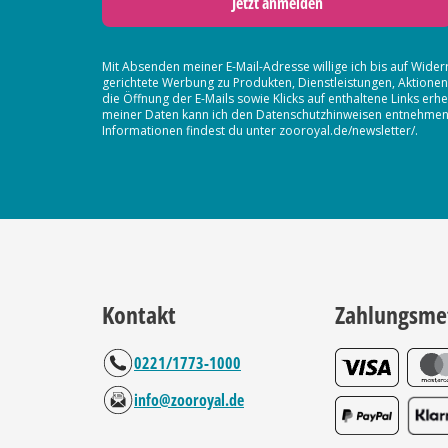
Jetzt anmelden
Mit Absenden meiner E-Mail-Adresse willige ich bis auf Wider
gerichtete Werbung zu Produkten, Dienstleistungen, Aktion
die Öffnung der E-Mails sowie Klicks auf enthaltene Links 
meiner Daten kann ich den Datenschutzhinweisen entnehmen. D
Informationen findest du unter zooroyal.de/newsletter/.
Kontakt
Zahlungsme
0221/1773-1000
info@zooroyal.de