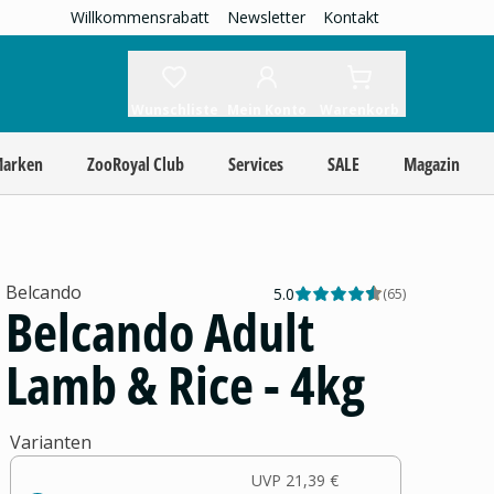
Willkommensrabatt
Newsletter
Kontakt
Wunschliste
Mein Konto
Warenkorb
Marken
ZooRoyal Club
Services
SALE
Magazin
Belcando
5.0
(
65
)
Belcando Adult
Lamb & Rice - 4kg
Varianten
UVP
21,39 €