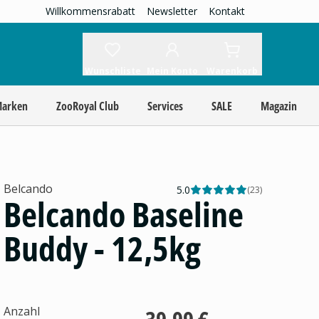
Willkommensrabatt
Newsletter
Kontakt
Wunschliste
Mein Konto
Warenkorb
Marken
ZooRoyal Club
Services
SALE
Magazin
Belcando
5.0
(
23
)
Belcando Baseline
Buddy - 12,5kg
Anzahl