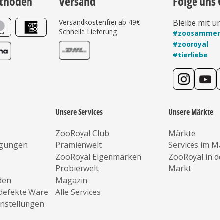
thoden
Versand
Folge uns 
Versandkostenfrei ab 49€
Bleibe mit u
Schnelle Lieferung
#zoosamme
#zooroyal
#tierliebe
Unsere Services
Unsere Märkte
ZooRoyal Club
Märkte
ngungen
Prämienwelt
Services im M
ZooRoyal Eigenmarken
ZooRoyal in 
Probierwelt
Markt
den
Magazin
defekte Ware
Alle Services
instellungen