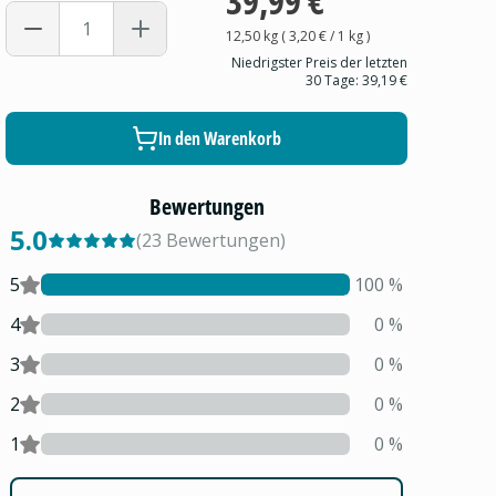
39,99 €
12,50 kg
(
3,20 €
/ 1
kg
)
Niedrigster Preis der letzten
30 Tage:
39,19 €
In den Warenkorb
Bewertungen
5.0
(
23
Bewertungen
)
5
100
%
4
0
%
3
0
%
2
0
%
1
0
%