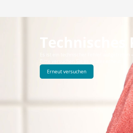
Technisches
Es ist ein technischer Fehler aufgetreten –
Bitte versuchen Sie es später erneut.
Erneut versuchen