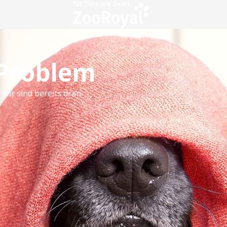
 Problem
 wir sind bereits dran.