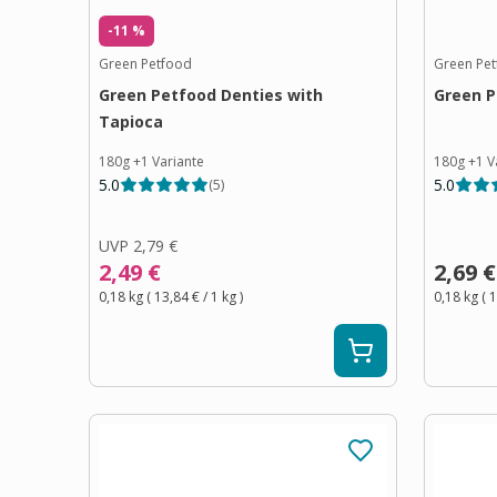
-11 %
Green Petfood
Green Pe
Green Petfood Denties with
Green P
Tapioca
180g
+
1
Variante
180g
+
1
V
5.0
5.0
(
5
)
UVP
2,79 €
2,49 €
2,69 €
0,18 kg
(
13,84 €
/ 1
kg
)
0,18 kg
(
1