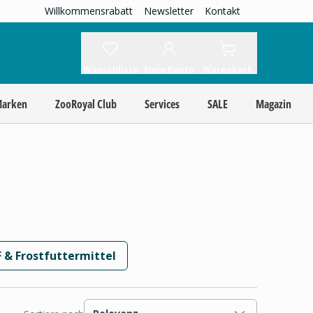
Willkommensrabatt
Newsletter
Kontakt
Wunschliste
Mein Konto
Warenkorb
Marken
ZooRoyal Club
Services
SALE
Magazin
 & Frostfuttermittel