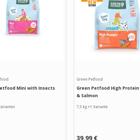
tfood
Green Petfood
etfood Mini with Insects
Green Petfood High Protein
& Salmon
arianten
7,5 kg
+
1
Variante
39,99 €