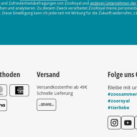
en und Zufriedenheitsbefragungen von ZooRoyal und
anderen Unternehmen der
erheben und analysieren. Zu diesem Zweck verarbeitet ZooRoyal meine persone
iese Einwilligung kann ich jederzeit mit Wirkung für die Zukunft widerrufen, z
thoden
Versand
Folge uns 
Versandkostenfrei ab 49€
Bleibe mit u
Schnelle Lieferung
#zoosamme
#zooroyal
#tierliebe