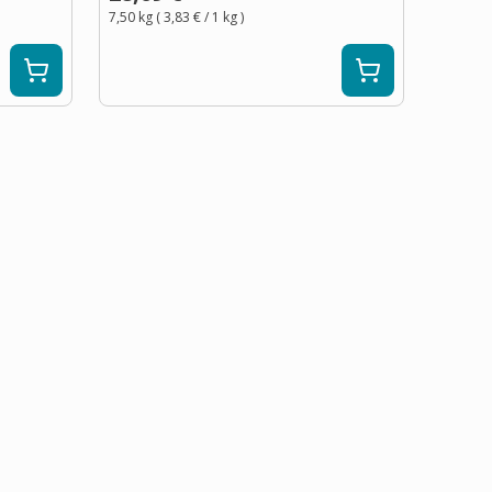
7,50 kg
(
3,83 €
/ 1
kg
)