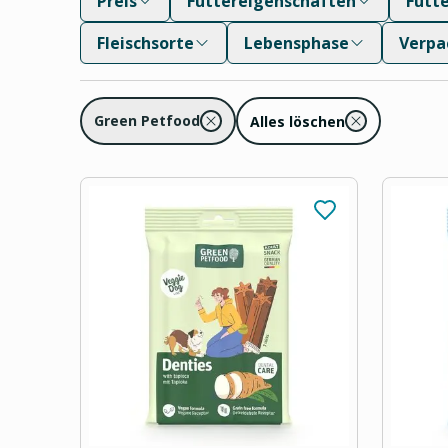
Preis
Futtereigenschaften
Futt
Fleischsorte
Lebensphase
Verpa
Green Petfood
Alles löschen