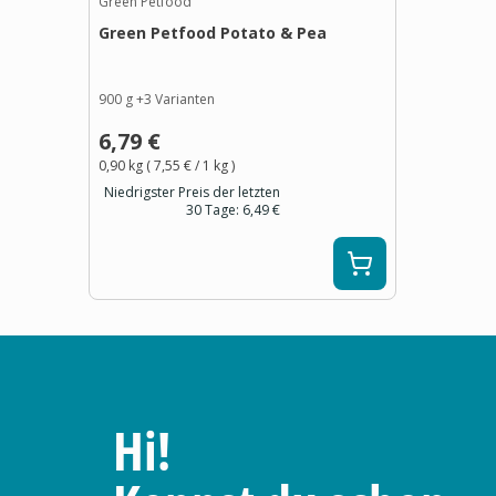
Green Petfood
Green Petfood Potato & Pea
900 g
+
3
Varianten
6,79 €
0,90 kg
(
7,55 €
/ 1
kg
)
Niedrigster Preis der letzten
30 Tage:
6,49 €
Hi!