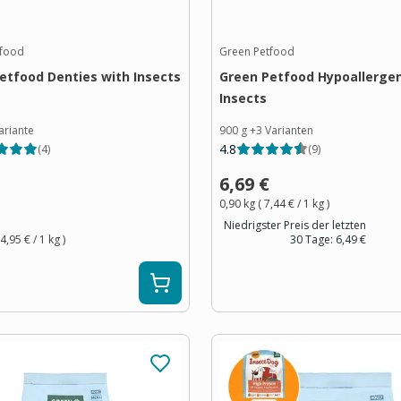
tfood
Green Petfood
etfood Denties with Insects
Green Petfood Hypoallergen
Insects
ariante
900 g
+
3
Varianten
4.8
(
4
)
(
9
)
6,69 €
0,90 kg
(
7,44 €
/ 1
kg
)
Niedrigster Preis der letzten
4,95 €
/ 1
kg
)
30 Tage:
6,49 €