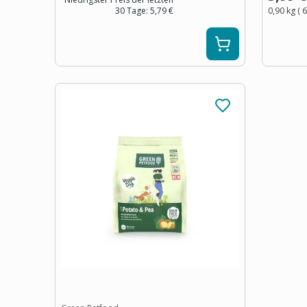
30 Tage:
5,79 €
0,90 kg
(
6