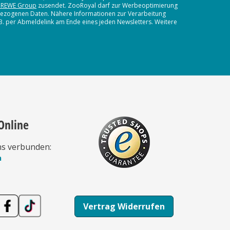
 REWE Group
zusendet. ZooRoyal darf zur Werbeoptimierung
nbezogenen Daten. Nähere Informationen zur Verarbeitung
.B. per Abmeldelink am Ende eines jeden Newsletters. Weitere
Online
ns verbunden:
n
Vertrag Widerrufen