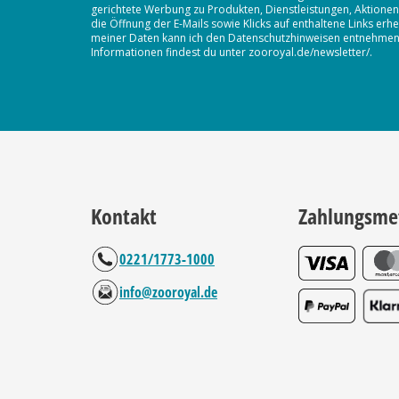
gerichtete Werbung zu Produkten, Dienstleistungen, Aktion
die Öffnung der E-Mails sowie Klicks auf enthaltene Links 
meiner Daten kann ich den Datenschutzhinweisen entnehmen. D
Informationen findest du unter zooroyal.de/newsletter/.
Kontakt
Zahlungsme
0221/1773-1000
info@zooroyal.de