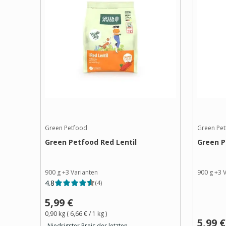
Green Petfood
Green Pe
Green Petfood Red Lentil
Green P
900 g
+
3
Varianten
900 g
+
3
V
4.8
(
4
)
5,99 €
0,90 kg
(
6,66 €
/ 1
kg
)
5,99 €
Niedrigster Preis der letzten