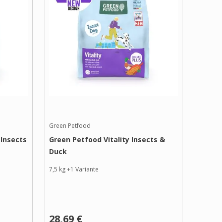
Green Petfood
 Insects
Green Petfood Vitality Insects &
Duck
7,5 kg
+
1
Variante
28,69 €