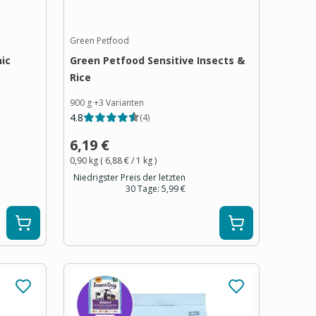
Green Petfood
ic
Green Petfood Sensitive Insects &
Rice
900 g
+
3
Varianten
4.8
(
4
)
6,19 €
0,90 kg
(
6,88 €
/ 1
kg
)
Niedrigster Preis der letzten
30 Tage:
5,99 €