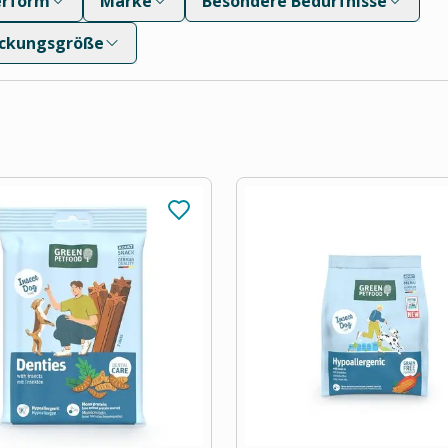
erform
Marke
Besondere Bedürfnisse
ckungsgröße