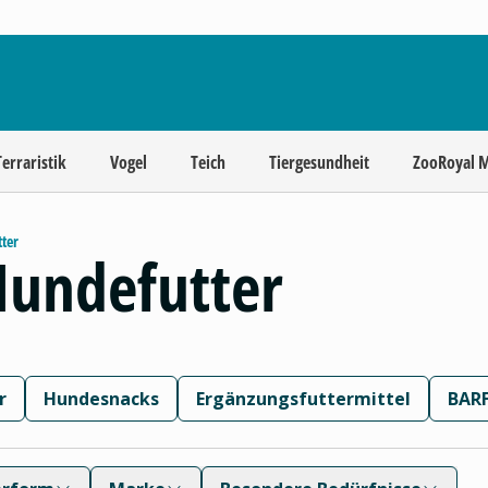
Terraristik
Vogel
Teich
Tiergesundheit
ZooRoyal 
ter
Hundefutter
r
Hundesnacks
Ergänzungsfuttermittel
BARF