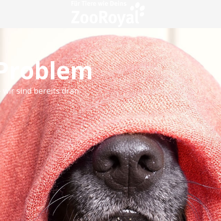
 Problem
 wir sind bereits dran.