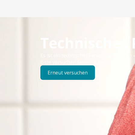
Technisches
Es ist ein technischer Fehler aufgetreten –
Bitte versuchen Sie es später erneut.
Erneut versuchen