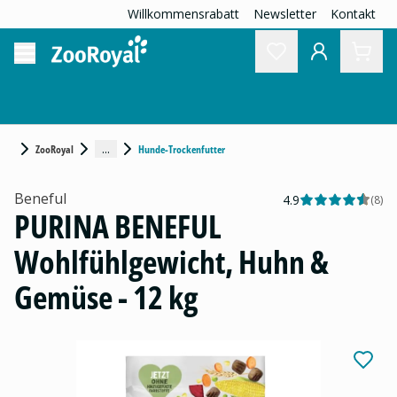
Willkommensrabatt
Newsletter
Kontakt
...
ZooRoyal
Hunde-Trockenfutter
Beneful
4.9
(
8
)
PURINA BENEFUL
Wohlfühlgewicht, Huhn &
Gemüse - 12 kg