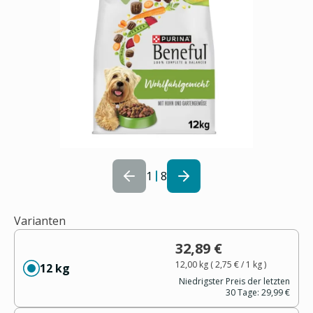
1
8
Varianten
32,89 €
12,00 kg
(
2,75 €
/ 1
kg
)
12 kg
Niedrigster Preis der letzten
30 Tage:
29,99 €