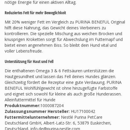
nötige Energie für einen aktiven Alltag.
Reduziertes Fett für mehr Beweglichkeit
Mit 20% weniger Fett im Vergleich zu PURINA BENEFUL Original
hilft diese Nahrung, das Gewicht deines Vierbeiners zu
kontrollieren. Die spezielle Mischung aus weichen Brocken und
knusprigen Kroketten sorgt für Abwechslung im Futternapf und
bietet einen angenehmen Biss. So bleibt dein Hund vital und
voller Lebensfreude.
Unterstützung für Haut und Fell
Die enthaltenen Omega 3 & 6 Fettsäuren unterstützen die
Hautgesundheit und lassen das Fell deines Hundes glänzen.
Gleichzeitig fördert die Rezeptur eine gute Verdauung. PURINA
BENEFUL Wohlfühlgewicht ist ohne hinzugefügte Farbstoffe
und eignet sich sowohl für kleine als auch große Hunderassen.
Alleinfuttermittel für Hunde
Produktnummer:
1000087204
Zulassungsnummer Hersteller
:
HU17100042
Futtermittelunternehmer
:
Nestlé Purina PetCare
Deutschland GmbH, Albert-Latz-Str. 6, 53879 Euskirchen,
Deutschland,
info.de@purina.nestle.com