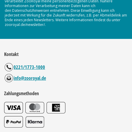
verarbeitet ZooRoyal meine personenbezogenen Daten. Nähere
Informationen zur Verarbeitung meiner Daten kann ich
den Datenschutzhinweisen entnehmen. Diese Einwilligung kann ich
jederzeit mit Wirkung für die Zukunft widerrufen, z.B. per Abmeldelink am
Ende eines jeden Newsletters. Weitere Informationen findest du unter
zooroyal.de/newsletter/.
Kontakt
0221/1773-1000
info@zooroyal.de
Zahlungsmethoden