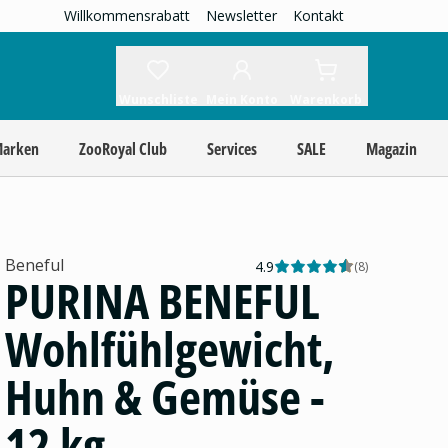
Willkommensrabatt
Newsletter
Kontakt
Wunschliste
Mein Konto
Warenkorb
Marken
ZooRoyal Club
Services
SALE
Magazin
Beneful
4.9
(
8
)
PURINA BENEFUL
Wohlfühlgewicht,
Huhn & Gemüse -
12 kg