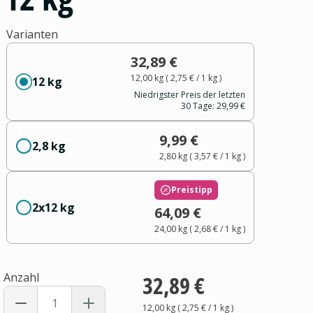
Varianten
32,89 €
12,00 kg
(
2,75 €
/ 1
kg
)
12 kg
Niedrigster Preis der letzten
30 Tage:
29,99 €
9,99 €
2,8 kg
2,80 kg
(
3,57 €
/ 1
kg
)
Preistipp
2x12 kg
64,09 €
24,00 kg
(
2,68 €
/ 1
kg
)
Anzahl
32,89 €
12,00 kg
(
2,75 €
/ 1
kg
)