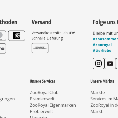
thoden
Versand
Folge uns 
Versandkostenfrei ab 49€
Bleibe mit u
Schnelle Lieferung
#zoosamme
#zooroyal
#tierliebe
Unsere Services
Unsere Märkte
ZooRoyal Club
Märkte
ngungen
Prämienwelt
Services im M
ZooRoyal Eigenmarken
ZooRoyal in 
Probierwelt
Markt
den
Magazin