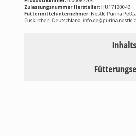
Produktnummer:
1000087204
Zulassungsnummer Hersteller
:
HU17100042
Futtermittelunternehmer
:
Nestlé Purina PetCa
Euskirchen, Deutschland,
info.de@purina.nestle.
Inhalt
Fütterungs