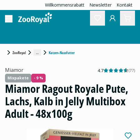
Willkommensrabatt
Newsletter
Kontakt
...
ZooRoyal
Katzen-Nassfutter
Miamor
4.7
(
77
)
Mixpakete
- 9 %
Miamor Ragout Royale Pute,
Lachs, Kalb in Jelly Multibox
Adult - 48x100g