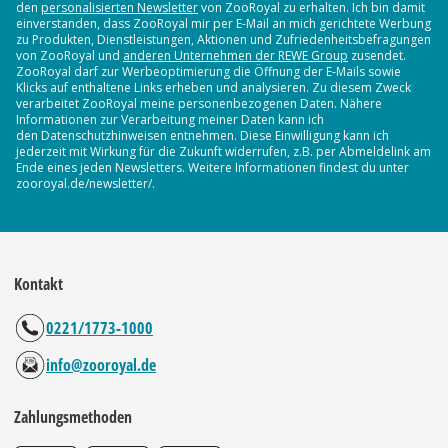
den
personalisierten Newsletter
von ZooRoyal zu erhalten. Ich bin damit
einverstanden, dass ZooRoyal mir per E-Mail an mich gerichtete Werbung
zu Produkten, Dienstleistungen, Aktionen und Zufriedenheitsbefragungen
von ZooRoyal und
anderen Unternehmen der REWE Group
zusendet.
ZooRoyal darf zur Werbeoptimierung die Öffnung der E-Mails sowie
Klicks auf enthaltene Links erheben und analysieren. Zu diesem Zweck
verarbeitet ZooRoyal meine personenbezogenen Daten. Nähere
Informationen zur Verarbeitung meiner Daten kann ich
den Datenschutzhinweisen entnehmen. Diese Einwilligung kann ich
jederzeit mit Wirkung für die Zukunft widerrufen, z.B. per Abmeldelink am
Ende eines jeden Newsletters. Weitere Informationen findest du unter
zooroyal.de/newsletter/.
Kontakt
0221/1773-1000
info@zooroyal.de
Zahlungsmethoden