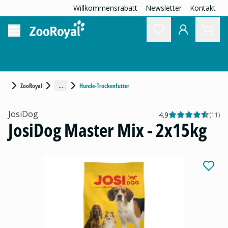
Willkommensrabatt
Newsletter
Kontakt
...
ZooRoyal
Hunde-Trockenfutter
JosiDog
4.9
(
11
)
JosiDog Master Mix - 2x15kg