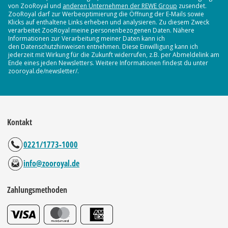
von ZooRoyal und
anderen Unternehmen der REWE Group
zusendet.
ZooRoyal darf zur Werbeoptimierung die Öffnung der E-Mails sowie
Klicks auf enthaltene Links erheben und analysieren. Zu diesem Zweck
verarbeitet ZooRoyal meine personenbezogenen Daten. Nähere
Informationen zur Verarbeitung meiner Daten kann ich
den Datenschutzhinweisen entnehmen. Diese Einwilligung kann ich
jederzeit mit Wirkung für die Zukunft widerrufen, z.B. per Abmeldelink am
Ende eines jeden Newsletters. Weitere Informationen findest du unter
zooroyal.de/newsletter/.
Kontakt
0221/1773-1000
info@zooroyal.de
Zahlungsmethoden