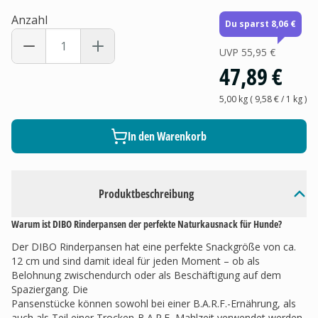
Anzahl
Du sparst 8,06 €
UVP
55,95 €
47,89 €
5,00 kg
(
9,58 €
/ 1
kg
)
In den Warenkorb
Produktbeschreibung
Warum ist DIBO Rinderpansen der perfekte Naturkausnack für Hunde?
Der DIBO Rinderpansen hat eine perfekte Snackgröße von ca.
12 cm und sind damit ideal für jeden Moment – ob als
Belohnung zwischendurch oder als Beschäftigung auf dem
Spaziergang. Die
Pansenstücke können sowohl bei einer B.A.R.F.-Ernährung, als
auch als Teil einer Trocken-B.A.R.F.-Mahlzeit verwendet werden.