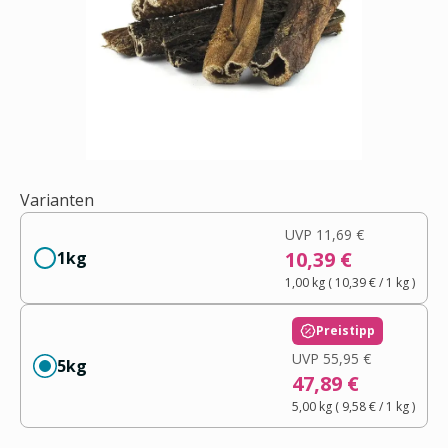
Varianten
UVP
11,69 €
10,39 €
1kg
1,00 kg
(
10,39 €
/ 1
kg
)
Preistipp
UVP
55,95 €
5kg
47,89 €
5,00 kg
(
9,58 €
/ 1
kg
)