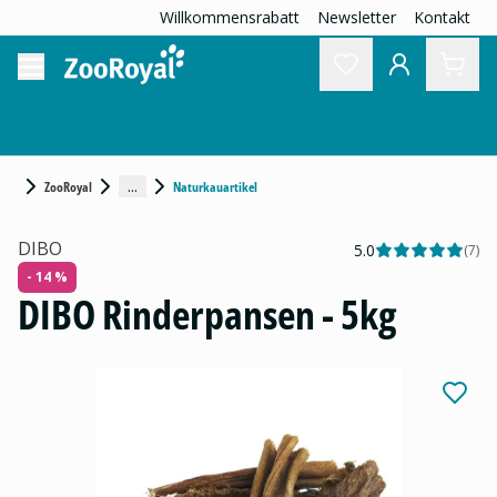
Willkommensrabatt
Newsletter
Kontakt
...
ZooRoyal
Naturkauartikel
DIBO
5.0
(
7
)
- 14 %
DIBO Rinderpansen - 5kg