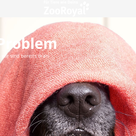
 Problem
 wir sind bereits dran.