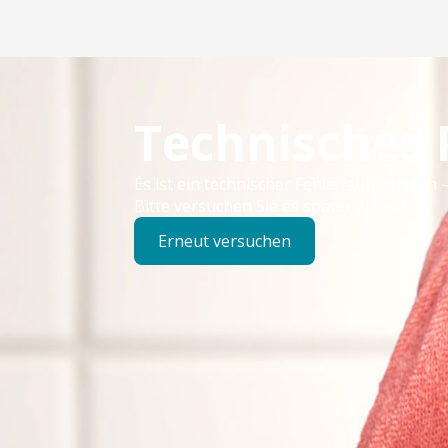
Technisches
Es ist ein technischer Fehler aufgetreten –
Bitte versuchen Sie es später erneut.
Erneut versuchen