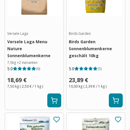
Versele Laga
Birds Garden
Versele Laga Menu
Birds Garden
Nature
Sonnenblumenkerne
Sonnenblumenkerne
geschält 10kg
7,5kg
+
2
Varianten
5.0
5.0
(
6
)
(
5
)
18,69 €
23,89 €
7,50 kg
(
2,50 €
/ 1
kg
)
10,00 kg
(
2,39 €
/ 1
kg
)