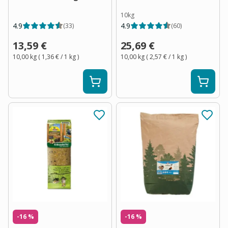
10kg
4.9
4.9
(
33
)
(
60
)
13,59 €
25,69 €
10,00 kg
(
1,36 €
/ 1
kg
)
10,00 kg
(
2,57 €
/ 1
kg
)
-16 %
-16 %