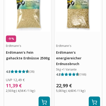
-9 %
Erdtmann's
Erdtmann's
Erdtmann's Fein
Erdtmann's
gehackte Erdnüsse 2500g
energiereicher
Erdnussbruch
5kg
+
1
Variante
4.8
(
38
)
4.8
(
166
)
UVP
12,49 €
11,39 €
22,99 €
2,50 kg
(
4,56 €
/ 1
kg
)
5,00 kg
(
4,60 €
/ 1
kg
)