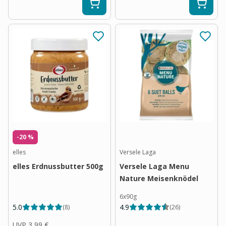
-20 %
elles
Versele Laga
elles Erdnussbutter 500g
Versele Laga Menu
Nature Meisenknödel
6x90g
5.0
4.9
(
8
)
(
26
)
UVP
3,99 €