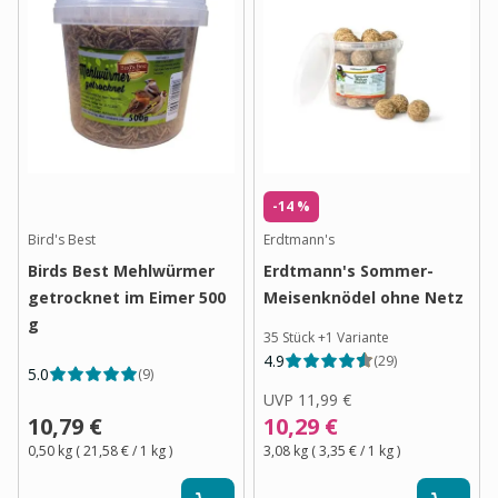
-14 %
Bird's Best
Erdtmann's
Birds Best Mehlwürmer
Erdtmann's Sommer-
getrocknet im Eimer 500
Meisenknödel ohne Netz
g
35 Stück
+
1
Variante
4.9
(
29
)
5.0
(
9
)
UVP
11,99 €
10,79 €
10,29 €
0,50 kg
(
21,58 €
/ 1
kg
)
3,08 kg
(
3,35 €
/ 1
kg
)