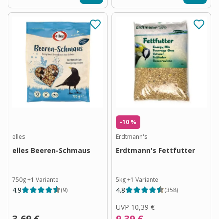
-10 %
elles
Erdtmann's
elles Beeren-Schmaus
Erdtmann's Fettfutter
750g
+
1
Variante
5kg
+
1
Variante
4.9
4.8
(
9
)
(
358
)
UVP
10,39 €
3,69 €
9,39 €