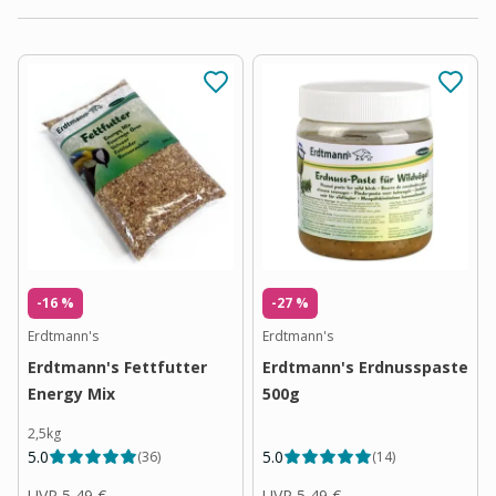
-16 %
-27 %
Erdtmann's
Erdtmann's
Erdtmann's Fettfutter
Erdtmann's Erdnusspaste
Energy Mix
500g
2,5kg
5.0
5.0
(
36
)
(
14
)
UVP
5,49 €
UVP
5,49 €