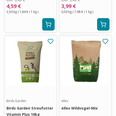
4,59 €
3,99 €
2,50 kg
(
1,84 €
/ 1
kg
)
0,50 kg
(
7,98 €
/ 1
kg
)
Birds Garden
elles
Birds Garden Streufutter
elles Wildvogel-Mix
Vitamin Plus 10kg