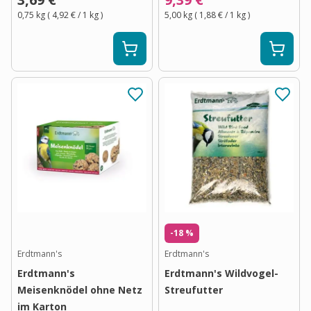
0,75 kg
(
4,92 €
/ 1
kg
)
5,00 kg
(
1,88 €
/ 1
kg
)
-18 %
Erdtmann's
Erdtmann's
Erdtmann's
Erdtmann's Wildvogel-
Meisenknödel ohne Netz
Streufutter
im Karton