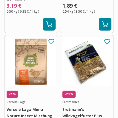
3,19 €
1,89 €
0,50 kg
(
6,38 €
/ 1
kg
)
0,54 kg
(
3,50 €
/ 1
kg
)
-7 %
-23 %
Versele Laga
Erdtmann's
Versele Laga Menu
Erdtmann's
Nature Insect Mischung
Wildvogelfutter Plus