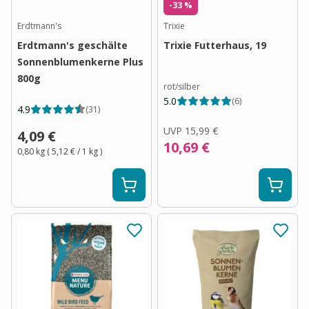
-33 %
Erdtmann's
Trixie
Erdtmann's geschälte
Trixie Futterhaus, 19
Sonnenblumenkerne Plus
800g
rot/silber
5.0
(
6
)
4.9
(
31
)
UVP
15,99 €
4,09 €
10,69 €
0,80 kg
(
5,12 €
/ 1
kg
)