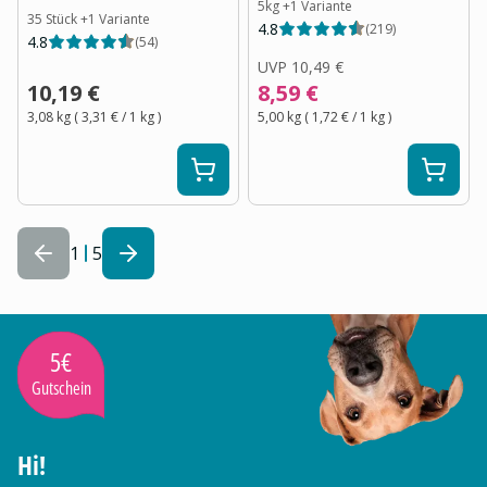
5kg
+
1
Variante
35 Stück
+
1
Variante
4.8
(
219
)
4.8
(
54
)
UVP
10,49 €
10,19 €
8,59 €
3,08 kg
(
3,31 €
/ 1
kg
)
5,00 kg
(
1,72 €
/ 1
kg
)
1
5
5€
Gutschein
Hi!