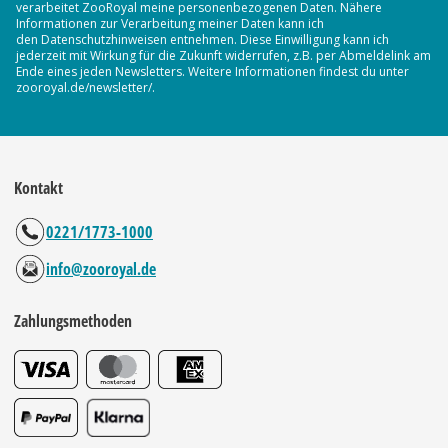
verarbeitet ZooRoyal meine personenbezogenen Daten. Nähere
Informationen zur Verarbeitung meiner Daten kann ich
den Datenschutzhinweisen entnehmen. Diese Einwilligung kann ich
jederzeit mit Wirkung für die Zukunft widerrufen, z.B. per Abmeldelink am
Ende eines jeden Newsletters. Weitere Informationen findest du unter
zooroyal.de/newsletter/.
Kontakt
0221/1773-1000
info@zooroyal.de
Zahlungsmethoden