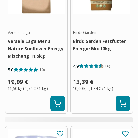
Versele Laga
Birds Garden
Versele Laga Menu
Birds Garden Fettfutter
Nature Sunflower Energy
Energie Mix 10kg
Mischung 11,5kg
4.9
(
16
)
5.0
(
10
)
19,99 €
13,39 €
11,50 kg
(
1,74 €
/ 1
kg
)
10,00 kg
(
1,34 €
/ 1
kg
)