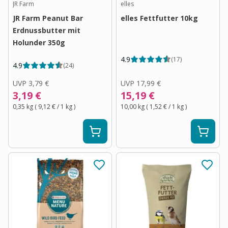
JR Farm
elles
JR Farm Peanut Bar
elles Fettfutter 10kg
Erdnussbutter mit
Holunder 350g
4.9
(
17
)
4.9
(
24
)
UVP
3,79 €
UVP
17,99 €
3,19 €
15,19 €
0,35 kg
(
9,12 €
/ 1
kg
)
10,00 kg
(
1,52 €
/ 1
kg
)