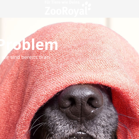
 Problem
 wir sind bereits dran.