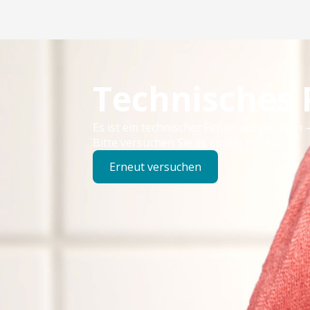
Technisches
Es ist ein technischer Fehler aufgetreten –
Bitte versuchen Sie es später erneut.
Erneut versuchen