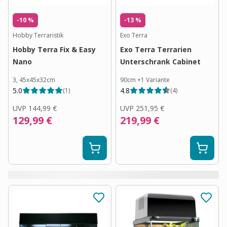
-10 %
-13 %
Hobby Terraristik
Exo Terra
Hobby Terra Fix & Easy
Exo Terra Terrarien
Nano
Unterschrank Cabinet
3, 45x45x32cm
90cm
+
1
Variante
5.0
4.8
(
1
)
(
4
)
UVP
144,99 €
UVP
251,95 €
129,99 €
219,99 €