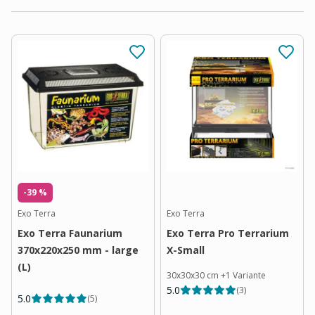
-39 %
Exo Terra
Exo Terra
Exo Terra Faunarium
Exo Terra Pro Terrarium
370x220x250 mm - large
X-Small
(L)
30x30x30 cm
+
1
Variante
5.0
(
3
)
5.0
(
5
)