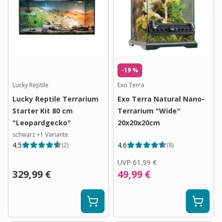
-19 %
Lucky Reptile
Exo Terra
Lucky Reptile Terrarium
Exo Terra Natural Nano-
Starter Kit 80 cm
Terrarium "Wide"
"Leopardgecko"
20x20x20cm
schwarz
+
1
Variante
4.5
4.6
(
2
)
(
8
)
UVP
61,99 €
329,99 €
49,99 €