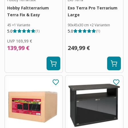
Hobby Faltterrarium
Exo Terra Pro Terrarium
Terra Fix & Easy
Large
45
+
1
Variante
90x45x30 cm
+
2
Varianten
5.0
5.0
(
1
)
(
1
)
UVP
169,99 €
139,99 €
249,99 €