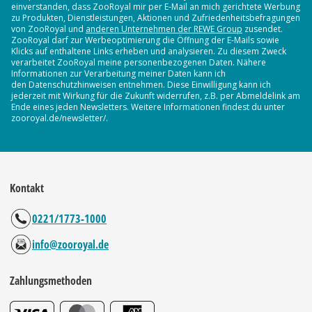
einverstanden, dass ZooRoyal mir per E-Mail an mich gerichtete Werbung
zu Produkten, Dienstleistungen, Aktionen und Zufriedenheitsbefragungen
von ZooRoyal und
anderen Unternehmen der REWE Group
zusendet.
ZooRoyal darf zur Werbeoptimierung die Öffnung der E-Mails sowie
Klicks auf enthaltene Links erheben und analysieren. Zu diesem Zweck
verarbeitet ZooRoyal meine personenbezogenen Daten. Nähere
Informationen zur Verarbeitung meiner Daten kann ich
den Datenschutzhinweisen entnehmen. Diese Einwilligung kann ich
jederzeit mit Wirkung für die Zukunft widerrufen, z.B. per Abmeldelink am
Ende eines jeden Newsletters. Weitere Informationen findest du unter
zooroyal.de/newsletter/.
Kontakt
0221/1773-1000
info@zooroyal.de
Zahlungsmethoden