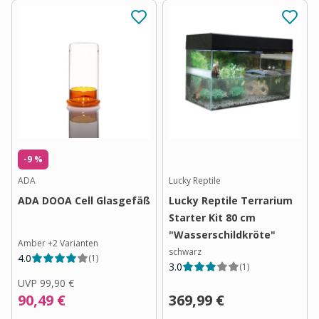
-9 %
ADA
Lucky Reptile
ADA DOOA Cell Glasgefäß
Lucky Reptile Terrarium
Starter Kit 80 cm
"Wasserschildkröte"
Amber
+
2
Varianten
schwarz
4.0
(
1
)
3.0
(
1
)
UVP
99,90 €
90,49 €
369,99 €