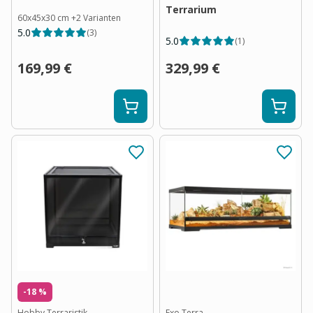
Terrarium
60x45x30 cm
+
2
Varianten
5.0
(
3
)
5.0
(
1
)
169,99 €
329,99 €
-18 %
Hobby Terraristik
Exo Terra