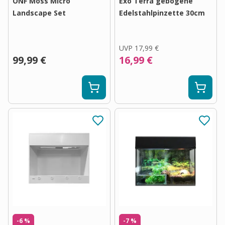
ONF Moss Micro
Exo Terra gebogene
Landscape Set
Edelstahlpinzette 30cm
UVP
17,99 €
99,99 €
16,99 €
-6 %
-7 %