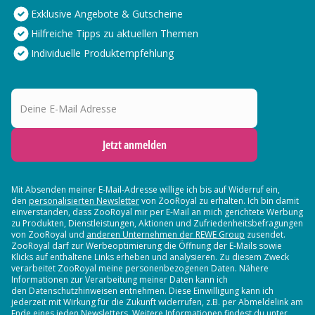
Exklusive Angebote & Gutscheine
Hilfreiche Tipps zu aktuellen Themen
Individuelle Produktempfehlung
Deine E-Mail Adresse
Jetzt anmelden
Mit Absenden meiner E-Mail-Adresse willige ich bis auf Widerruf ein,
den
personalisierten Newsletter
von ZooRoyal zu erhalten. Ich bin damit
einverstanden, dass ZooRoyal mir per E-Mail an mich gerichtete Werbung
zu Produkten, Dienstleistungen, Aktionen und Zufriedenheitsbefragungen
von ZooRoyal und
anderen Unternehmen der REWE Group
zusendet.
ZooRoyal darf zur Werbeoptimierung die Öffnung der E-Mails sowie
Klicks auf enthaltene Links erheben und analysieren. Zu diesem Zweck
verarbeitet ZooRoyal meine personenbezogenen Daten. Nähere
Informationen zur Verarbeitung meiner Daten kann ich
den Datenschutzhinweisen entnehmen. Diese Einwilligung kann ich
jederzeit mit Wirkung für die Zukunft widerrufen, z.B. per Abmeldelink am
Ende eines jeden Newsletters. Weitere Informationen findest du unter