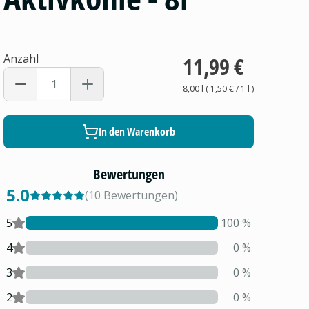
Anzahl
11,99 €
8,00 l
(
1,50 €
/ 1
l
)
In den Warenkorb
Bewertungen
5.0
(
10
Bewertungen
)
5
100
%
4
0
%
3
0
%
2
0
%