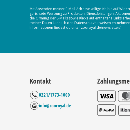
Mit Absenden meiner E-Mail-Adresse willige ich bis auf Wider
gerichtete Werbung zu Produkten, Dienstleistungen, Aktion
die Öffnung der E-Mails sowie Klicks auf enthaltene Links 
meiner Daten kann ich den Datenschutzhinweisen entnehmen. D
Informationen findest du unter zooroyal.de/newsletter/.
Kontakt
Zahlungsme
0221/1773-1000
info@zooroyal.de