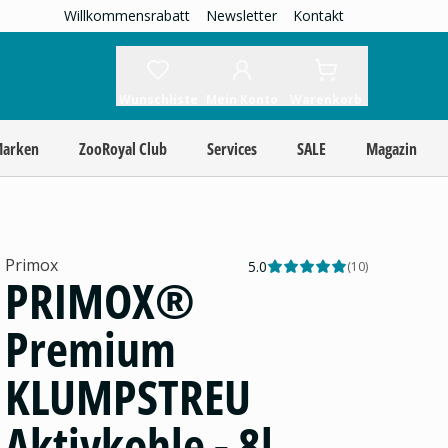
Willkommensrabatt
Newsletter
Kontakt
Wunschliste
Mein Konto
Warenkorb
Marken
ZooRoyal Club
Services
SALE
Magazin
Primox
5.0
(
10
)
PRIMOX®
Premium
KLUMPSTREU
Aktivkohle - 8l