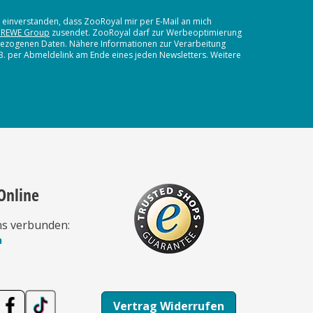
t einverstanden, dass ZooRoyal mir per E-Mail an mich
 REWE Group
zusendet. ZooRoyal darf zur Werbeoptimierung
nbezogenen Daten. Nähere Informationen zur Verarbeitung
.B. per Abmeldelink am Ende eines jeden Newsletters. Weitere
Online
ns verbunden:
n
Vertrag Widerrufen