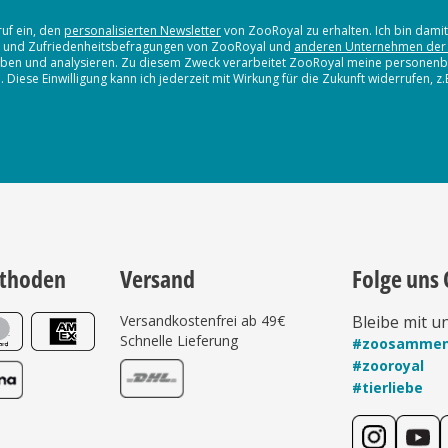
ruf ein, den
personalisierten Newsletter
von ZooRoyal zu erhalten. Ich bin dami
en und Zufriedenheitsbefragungen von ZooRoyal und
anderen Unternehmen der
erheben und analysieren. Zu diesem Zweck verarbeitet ZooRoyal meine persone
iese Einwilligung kann ich jederzeit mit Wirkung für die Zukunft widerrufen, z
thoden
Versand
Folge uns 
Versandkostenfrei ab 49€
Bleibe mit u
Schnelle Lieferung
#zoosamme
#zooroyal
#tierliebe