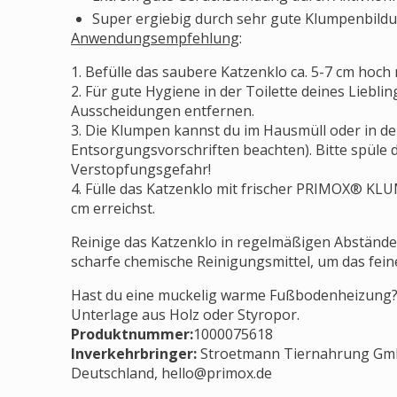
Super ergiebig durch sehr gute Klumpenbild
Anwendungsempfehlung
:
1. Befülle das saubere Katzenklo ca. 5-7 cm h
2. Für gute Hygiene in der Toilette deines Lieblin
Ausscheidungen entfernen.
3. Die Klumpen kannst du im Hausmüll oder in d
Entsorgungsvorschriften beachten). Bitte spüle d
Verstopfungsgefahr!
4. Fülle das Katzenklo mit frischer PRIMOX® KL
cm erreichst.
Reinige das Katzenklo in regelmäßigen Abstände
scharfe chemische Reinigungsmittel, um das fein
Hast du eine muckelig warme Fußbodenheizung? D
Unterlage aus Holz oder Styropor.
Produktnummer:
1000075618
Inverkehrbringer
:
Stroetmann Tiernahrung Gmb
Deutschland,
hello@primox.de