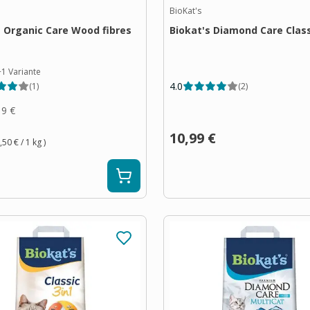
BioKat's
s Organic Care Wood fibres
Biokat's Diamond Care Class
+
1
Variante
4.0
(
1
)
(
2
)
19 €
10,99 €
,50 €
/ 1
kg
)