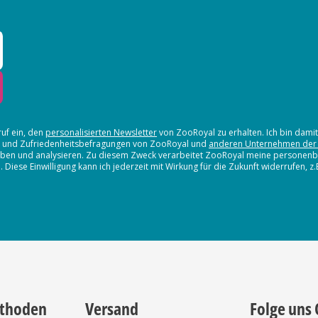
ruf ein, den
personalisierten Newsletter
von ZooRoyal zu erhalten. Ich bin dami
en und Zufriedenheitsbefragungen von ZooRoyal und
anderen Unternehmen der
erheben und analysieren. Zu diesem Zweck verarbeitet ZooRoyal meine persone
iese Einwilligung kann ich jederzeit mit Wirkung für die Zukunft widerrufen, z
thoden
Versand
Folge uns 