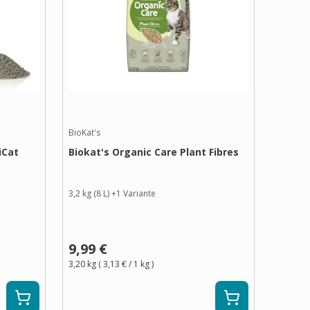
BioKat's
iCat
Biokat's Organic Care Plant Fibres
3,2 kg (8 L)
+
1
Variante
9,99 €
3,20 kg
(
3,13 €
/ 1
kg
)