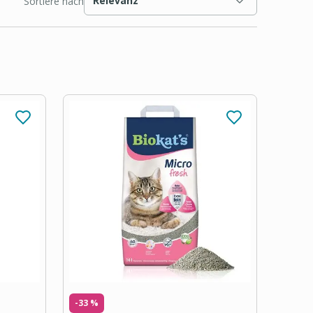
Relevanz
Sortiere nach
-33 %