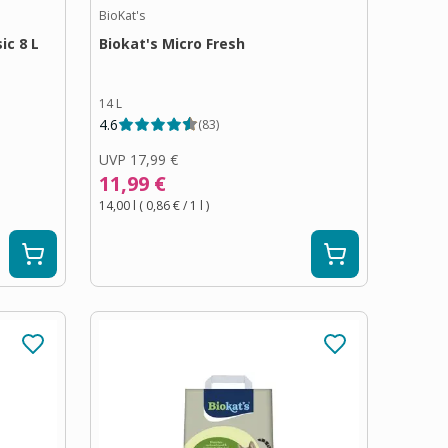
BioKat's
ic 8 L
Biokat's Micro Fresh
14 L
4.6
(
83
)
UVP
17,99 €
11,99 €
14,00 l
(
0,86 €
/ 1
l
)