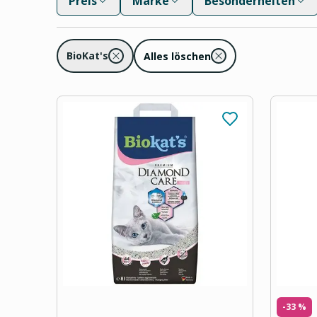
Preis
Marke
Besonderheiten
BioKat's
Alles löschen
-33 %