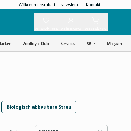
Willkommensrabatt
Newsletter
Kontakt
Wunschliste
Mein Konto
Warenkorb
Marken
ZooRoyal Club
Services
SALE
Magazin
Biologisch abbaubare Streu