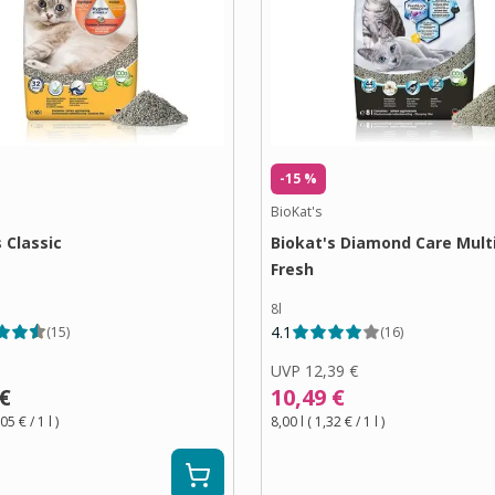
-15 %
BioKat's
 Classic
Biokat's Diamond Care Mult
Fresh
8l
4.1
(
15
)
(
16
)
UVP
12,39 €
 €
10,49 €
,05 €
/ 1
l
)
8,00 l
(
1,32 €
/ 1
l
)