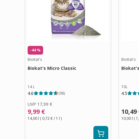
-44 %
BioKat's
BioKat's
Biokat's Micro Classic
Biokat's
14 L
10L
4.6
4.5
(
98
)
UVP
17,99 €
9,99 €
10,49
14,00 l
(
0,72 €
/ 1
l
)
10,00 l
(
1