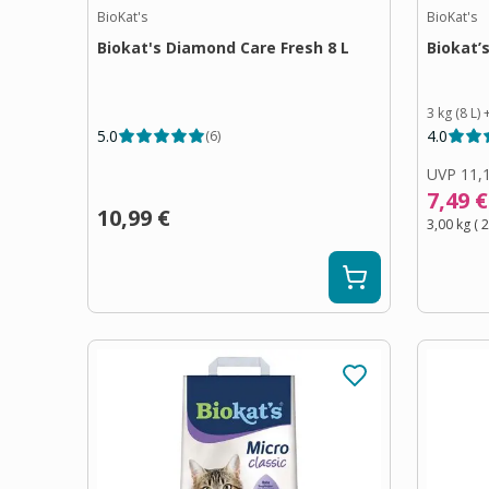
BioKat's
BioKat's
Biokat's Diamond Care Fresh 8 L
Biokat’
3 kg (8 L)
5.0
4.0
(
6
)
UVP
11,
7,49 €
10,99 €
3,00 kg
(
2