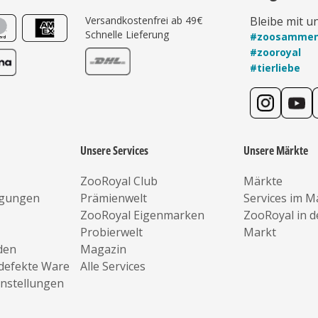
Versandkostenfrei ab 49€
Bleibe mit u
Schnelle Lieferung
#zoosamme
#zooroyal
#tierliebe
Unsere Services
Unsere Märkte
ZooRoyal Club
Märkte
ngungen
Prämienwelt
Services im M
ZooRoyal Eigenmarken
ZooRoyal in 
Probierwelt
Markt
den
Magazin
defekte Ware
Alle Services
instellungen