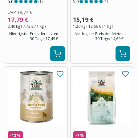
5.0
5.0
(
1
)
(
1
)
UVP
19,74 €
17,79 €
15,19 €
2,40 kg
(
7,42 €
/ 1
kg
)
1,20 kg
(
12,66 €
/ 1
kg
)
Niedrigster Preis der letzten
Niedrigster Preis der letzten
30 Tage:
17,49 €
30 Tage:
14,69 €
-12 %
-7 %