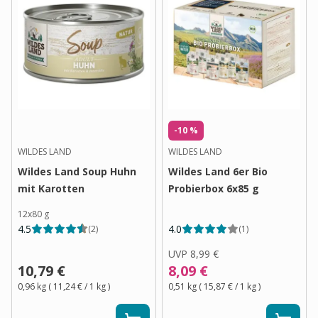
-10 %
WILDES LAND
WILDES LAND
Wildes Land Soup Huhn
Wildes Land 6er Bio
mit Karotten
Probierbox 6x85 g
12x80 g
4.5
4.0
(
2
)
(
1
)
UVP
8,99 €
10,79 €
8,09 €
0,96 kg
(
11,24 €
/ 1
kg
)
0,51 kg
(
15,87 €
/ 1
kg
)