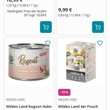
1,02 kg
(
16,66 €
/ 1
kg
)
9,99 €
Niedrigster Preis der letzten
30 Tage:
16,69 €
0,80 kg
(
12,49 €
/ 1
kg
)
-10 %
WILDES LAND
WILDES LAND
Wildes Land Ragout Huhn
Wildes Land 4er Pouch