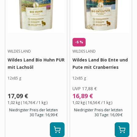
-6 %
WILDES LAND
WILDES LAND
Wildes Land Bio Huhn PUR
Wildes Land Bio Ente und
mit Lachsöl
Pute mit Cranberries
12x85 g
12x85 g
UVP
17,88 €
17,09 €
16,89 €
1,02 kg
(
16,76 €
/ 1
kg
)
1,02 kg
(
16,56 €
/ 1
kg
)
Niedrigster Preis der letzten
Niedrigster Preis der letzten
30 Tage:
16,99 €
30 Tage:
16,09 €