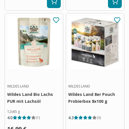
WILDES LAND
WILDES LAND
Wildes Land Bio Lachs
Wildes Land 8er Pouch
PUR mit Lachsöl
Probierbox 8x100 g
12x85 g
4.0
4.3
(
1
)
(
3
)
16,99 €