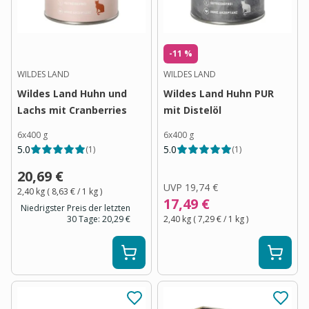
-11 %
WILDES LAND
WILDES LAND
Wildes Land Huhn und
Wildes Land Huhn PUR
Lachs mit Cranberries
mit Distelöl
6x400 g
6x400 g
5.0
5.0
(
1
)
(
1
)
20,69 €
UVP
19,74 €
2,40 kg
(
8,63 €
/ 1
kg
)
17,49 €
Niedrigster Preis der letzten
30 Tage:
20,29 €
2,40 kg
(
7,29 €
/ 1
kg
)