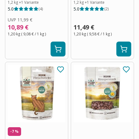
1,2 kg
+
1
Variante
1,2 kg
+
1
Variante
5.0
5.0
(
4
)
(
2
)
UVP
11,99 €
10,89 €
11,49 €
1,20 kg
(
9,08 €
/ 1
kg
)
1,20 kg
(
9,58 €
/ 1
kg
)
-7 %