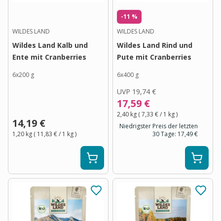
-11 %
WILDES LAND
WILDES LAND
Wildes Land Kalb und
Wildes Land Rind und
Ente mit Cranberries
Pute mit Cranberries
6x200 g
6x400 g
UVP
19,74 €
17,59 €
2,40 kg
(
7,33 €
/ 1
kg
)
14,19 €
Niedrigster Preis der letzten
1,20 kg
(
11,83 €
/ 1
kg
)
30 Tage:
17,49 €