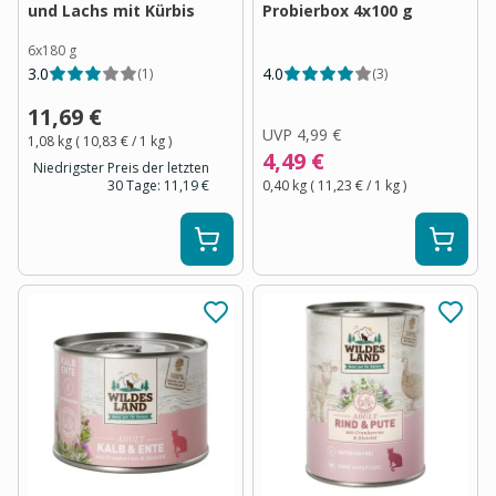
und Lachs mit Kürbis
Probierbox 4x100 g
6x180 g
3.0
4.0
(
1
)
(
3
)
11,69 €
UVP
4,99 €
1,08 kg
(
10,83 €
/ 1
kg
)
4,49 €
Niedrigster Preis der letzten
30 Tage:
11,19 €
0,40 kg
(
11,23 €
/ 1
kg
)