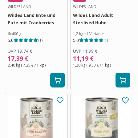
WILDES LAND
WILDES LAND
Wildes Land Ente und
Wildes Land Adult
Pute mit Cranberries
Sterilised Huhn
6x400 g
1,2 kg
+
1
Variante
5.0
5.0
(
1
)
(
1
)
UVP
19,74 €
UVP
11,99 €
17,39 €
11,19 €
2,40 kg
(
7,25 €
/ 1
kg
)
1,20 kg
(
9,33 €
/ 1
kg
)