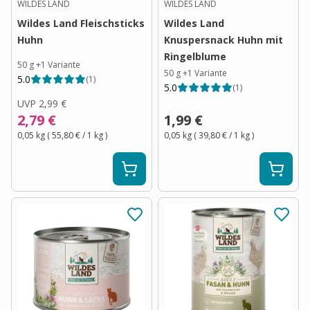
WILDES LAND
WILDES LAND
Wildes Land Fleischsticks
Wildes Land
Huhn
Knuspersnack Huhn mit
Ringelblume
50 g
+
1
Variante
50 g
+
1
Variante
5.0
(
1
)
5.0
(
1
)
UVP
2,99 €
2,79 €
1,99 €
0,05 kg
(
55,80 €
/ 1
kg
)
0,05 kg
(
39,80 €
/ 1
kg
)