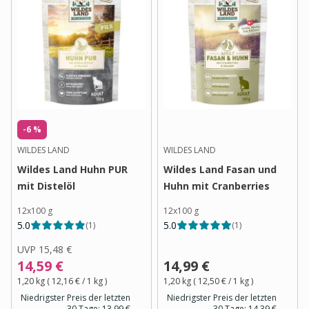
-6 %
WILDES LAND
WILDES LAND
Wildes Land Huhn PUR
Wildes Land Fasan und
mit Distelöl
Huhn mit Cranberries
12x100 g
12x100 g
5.0
5.0
(
1
)
(
1
)
UVP
15,48 €
14,59 €
14,99 €
1,20 kg
(
12,16 €
/ 1
kg
)
1,20 kg
(
12,50 €
/ 1
kg
)
Niedrigster Preis der letzten
Niedrigster Preis der letzten
30 Tage:
13,99 €
30 Tage:
14,39 €