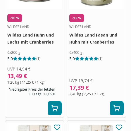
-10 %
-12 %
WILDES LAND
WILDES LAND
Wildes Land Huhn und
Wildes Land Fasan und
Lachs mit Cranberries
Huhn mit Cranberries
6x200 g
6x400 g
5.0
5.0
(
1
)
(
1
)
UVP
14,94 €
13,49 €
UVP
19,74 €
1,20 kg
(
11,25 €
/ 1
kg
)
17,39 €
Niedrigster Preis der letzten
30 Tage:
13,09 €
2,40 kg
(
7,25 €
/ 1
kg
)