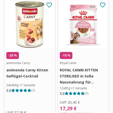
-25 %
-15 %
animonda Carny
Royal Canin
animonda Carny Kitten
ROYAL CANIN KITTEN
Geflügel-Cocktail
STERILISED in Soße
Nassnahrung für
24x400g
+
1
Variante
kastrierte Kätzchen ab 6
12x85g
+
1
Variante
5.0
(
7
)
5.0
(
7
)
Monaten
UVP
20,40 €
17,29 €
UVP
57,36 €