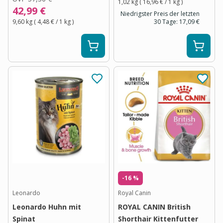
1,02 kg
(
16,96 €
/ 1
kg
)
42,99 €
Niedrigster Preis der letzten
9,60 kg
(
4,48 €
/ 1
kg
)
30 Tage:
17,09 €
-16 %
Leonardo
Royal Canin
Leonardo Huhn mit
ROYAL CANIN British
Spinat
Shorthair Kittenfutter