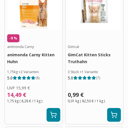
-9 %
animonda Carny
Gimcat
animonda Carny Kitten
GimCat Kitten Sticks
Huhn
Truthahn
1,75kg
+
2
Varianten
3 Stück
+
1
Variante
5.0
5.0
(
8
)
(
7
)
UVP
15,99 €
14,49 €
0,99 €
1,75 kg
(
8,28 €
/ 1
kg
)
0,01 kg
(
82,50 €
/ 1
kg
)