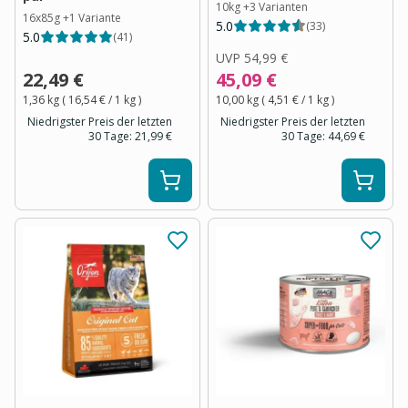
10kg
+
3
Varianten
16x85g
+
1
Variante
5.0
(
33
)
5.0
(
41
)
UVP
54,99 €
22,49 €
45,09 €
1,36 kg
(
16,54 €
/ 1
kg
)
10,00 kg
(
4,51 €
/ 1
kg
)
Niedrigster Preis der letzten
Niedrigster Preis der letzten
30 Tage:
21,99 €
30 Tage:
44,69 €