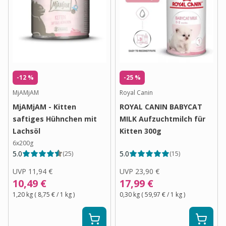
-12 %
-25 %
MjAMjAM
Royal Canin
MjAMjAM - Kitten
ROYAL CANIN BABYCAT
saftiges Hühnchen mit
MILK Aufzuchtmilch für
Lachsöl
Kitten 300g
6x200g
5.0
5.0
(
25
)
(
15
)
UVP
11,94 €
UVP
23,90 €
10,49 €
17,99 €
1,20 kg
(
8,75 €
/ 1
kg
)
0,30 kg
(
59,97 €
/ 1
kg
)