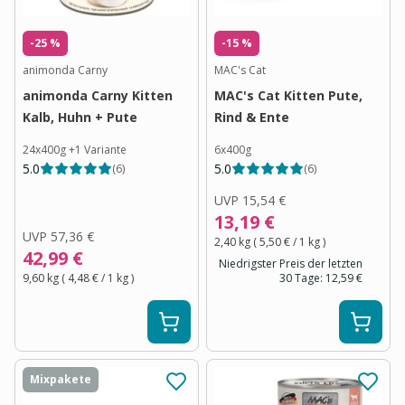
-25 %
-15 %
animonda Carny
MAC's Cat
animonda Carny Kitten
MAC's Cat Kitten Pute,
Kalb, Huhn + Pute
Rind & Ente
24x400g
+
1
Variante
6x400g
5.0
5.0
(
6
)
(
6
)
UVP
15,54 €
13,19 €
UVP
57,36 €
2,40 kg
(
5,50 €
/ 1
kg
)
42,99 €
Niedrigster Preis der letzten
9,60 kg
(
4,48 €
/ 1
kg
)
30 Tage:
12,59 €
Mixpakete