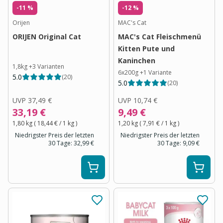
-11 %
-12 %
Orijen
MAC's Cat
ORIJEN Original Cat
MAC's Cat Fleischmenü
Kitten Pute und
Kaninchen
1,8kg
+
3
Varianten
6x200g
+
1
Variante
5.0
(
20
)
5.0
(
20
)
UVP
37,49 €
UVP
10,74 €
33,19 €
9,49 €
1,80 kg
(
18,44 €
/ 1
kg
)
1,20 kg
(
7,91 €
/ 1
kg
)
Niedrigster Preis der letzten
Niedrigster Preis der letzten
30 Tage:
32,99 €
30 Tage:
9,09 €