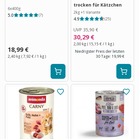
trocken für Kätzchen
6x400g
2kg
+
1
Variante
5.0
(
7
)
4.9
(
25
)
UVP
35,90 €
30,29 €
2,00 kg
(
15,15 €
/ 1
kg
)
18,99 €
Niedrigster Preis der letzten
2,40 kg
(
7,92 €
/ 1
kg
)
30 Tage:
19,99 €