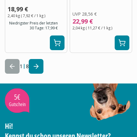
18,99 €
UVP
28,56 €
2,40 kg
(
7,92 €
/ 1
kg
)
22,99 €
Niedrigster Preis der letzten
30 Tage:
17,99 €
2,04 kg
(
11,27 €
/ 1
kg
)
1
8
5€
Gutschein
Hi!
Kennst du schon unseren Newsletter?