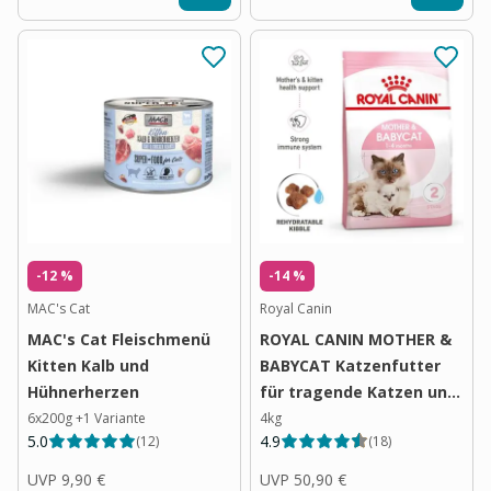
-12 %
-14 %
MAC's Cat
Royal Canin
MAC's Cat Fleischmenü
ROYAL CANIN MOTHER &
Kitten Kalb und
BABYCAT Katzenfutter
Hühnerherzen
für tragende Katzen und
Kitten
6x200g
+
1
Variante
4kg
5.0
4.9
(
12
)
(
18
)
UVP
9,90 €
UVP
50,90 €