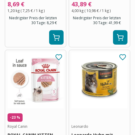
8,69 €
43,89 €
1,20 kg
(
7,25 €
/ 1
kg
)
4,00 kg
(
10,98 €
/ 1
kg
)
Niedrigster Preis der letzten
Niedrigster Preis der letzten
30 Tage:
8,29 €
30 Tage:
41,99 €
-23 %
Royal Canin
Leonardo
ROYAL CANIN KITTEN
Leonardo Huhn mit