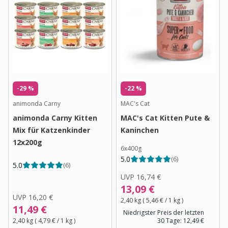
-29 %
-22 %
animonda Carny
MAC's Cat
animonda Carny Kitten
MAC's Cat Kitten Pute &
Mix für Katzenkinder
Kaninchen
12x200g
6x400g
5.0
(
6
)
5.0
(
6
)
UVP
16,74 €
13,09 €
UVP
16,20 €
2,40 kg
(
5,46 €
/ 1
kg
)
11,49 €
Niedrigster Preis der letzten
2,40 kg
(
4,79 €
/ 1
kg
)
30 Tage:
12,49 €