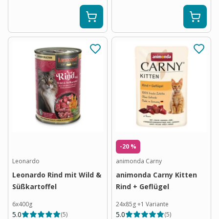
-20 %
Leonardo
animonda Carny
Leonardo Rind mit Wild &
animonda Carny Kitten
Süßkartoffel
Rind + Geflügel
6x400g
24x85g
+
1
Variante
5.0
5.0
(
5
)
(
5
)