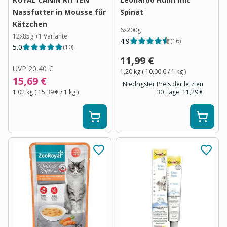
Nassfutter in Mousse für
Spinat
Kätzchen
6x200g
12x85g
+
1
Variante
4.9
(
16
)
5.0
(
10
)
11,99 €
UVP
20,40 €
1,20 kg
(
10,00 €
/ 1
kg
)
15,69 €
Niedrigster Preis der letzten
1,02 kg
(
15,39 €
/ 1
kg
)
30 Tage:
11,29 €