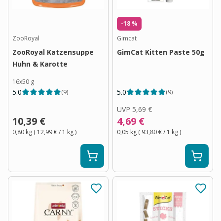
-18 %
ZooRoyal
Gimcat
ZooRoyal Katzensuppe
GimCat Kitten Paste 50g
Huhn & Karotte
16x50 g
5.0
5.0
(
9
)
(
9
)
UVP
5,69 €
10,39 €
4,69 €
0,80 kg
(
12,99 €
/ 1
kg
)
0,05 kg
(
93,80 €
/ 1
kg
)