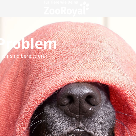
 Problem
 wir sind bereits dran.