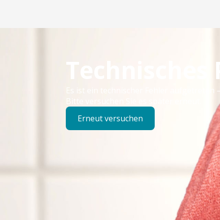
Technisches
Es ist ein technischer Fehler aufgetreten –
Bitte versuchen Sie es später erneut.
Erneut versuchen