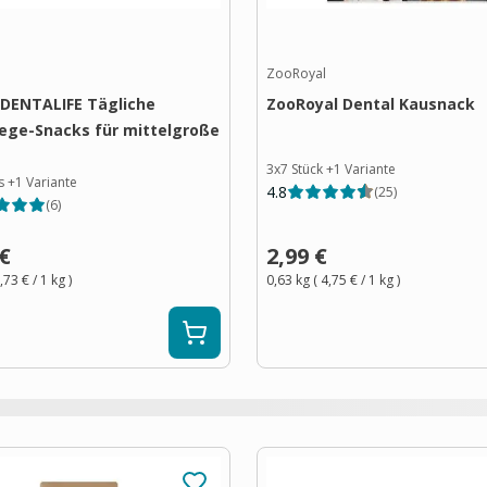
ZooRoyal
DENTALIFE Tägliche
ZooRoyal Dental Kausnack
ege-Snacks für mittelgroße
3x7 Stück
+
1
Variante
s
+
1
Variante
4.8
(
25
)
(
6
)
 €
2,99 €
,73 €
/ 1
kg
)
0,63 kg
(
4,75 €
/ 1
kg
)