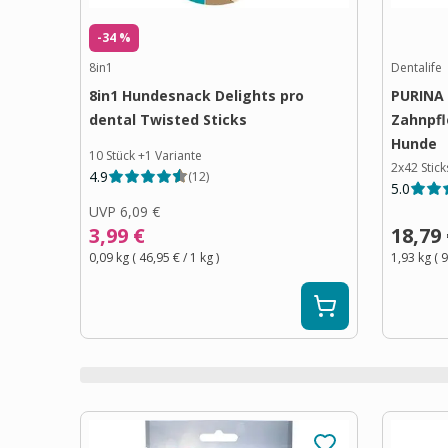
-34 %
8in1
Dentalife
8in1 Hundesnack Delights pro
PURINA 
dental Twisted Sticks
Zahnpfl
Hunde
10 Stück
+
1
Variante
2x42 Stick
4.9
(
12
)
5.0
UVP
6,09 €
3,99 €
18,79
0,09 kg
(
46,95 €
/ 1
kg
)
1,93 kg
(
9