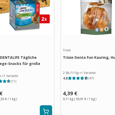
Trixie
DENTALIFE Tägliche
Trixie Denta Fun Kauring, H
ege-Snacks für große
2 Stk./110g
+
1
Variante
s
+
1
Variante
4.8
(
47
)
(
11
)
 €
4,39 €
,55 €
/ 1
kg
)
0,11 kg
(
39,91 €
/ 1
kg
)