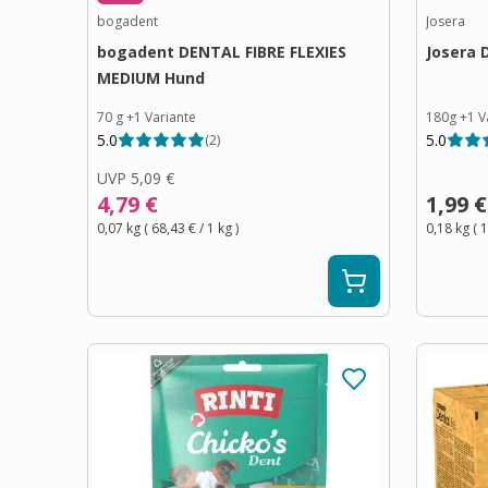
bogadent
Josera
bogadent DENTAL FIBRE FLEXIES
Josera 
MEDIUM Hund
70 g
+
1
Variante
180g
+
1
V
5.0
5.0
(
2
)
UVP
5,09 €
4,79 €
1,99 €
0,07 kg
(
68,43 €
/ 1
kg
)
0,18 kg
(
1