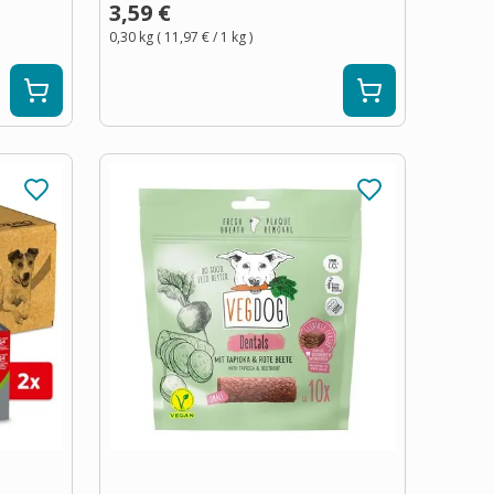
3,59 €
0,30 kg
(
11,97 €
/ 1
kg
)