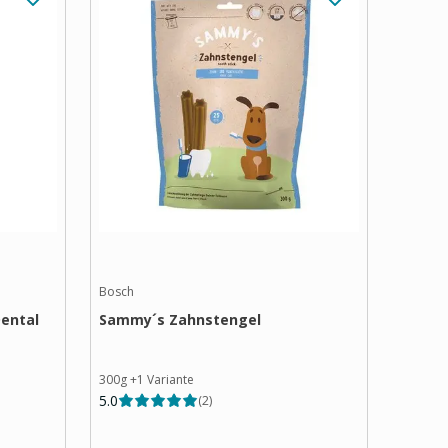
Bosch
ental
Sammy´s Zahnstengel
300g
+
1
Variante
5.0
(
2
)