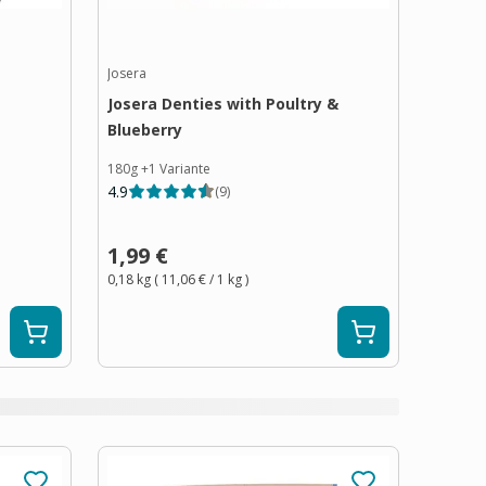
Josera
Josera Denties with Poultry &
Blueberry
180g
+
1
Variante
4.9
(
9
)
1,99 €
0,18 kg
(
11,06 €
/ 1
kg
)