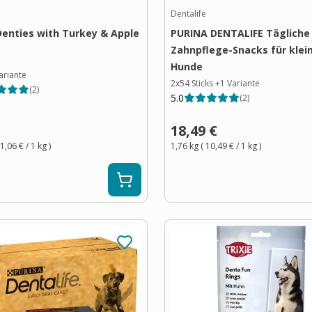
Dentalife
Denties with Turkey & Apple
PURINA DENTALIFE Tägliche
Zahnpflege-Snacks für klei
Hunde
ariante
2x54 Sticks
+
1
Variante
(
2
)
5.0
(
2
)
18,49 €
1,06 €
/ 1
kg
)
1,76 kg
(
10,49 €
/ 1
kg
)