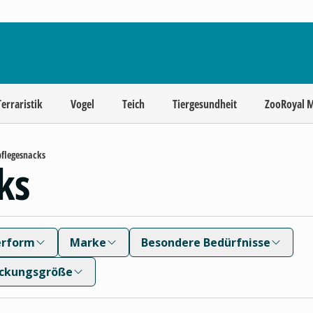
Terraristik
Vogel
Teich
Tiergesundheit
ZooRoyal 
flegesnacks
ks
erform
Marke
Besondere Bedürfnisse
ckungsgröße