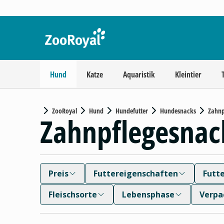
Hund
Katze
Aquaristik
Kleintier
ZooRoyal
Hund
Hundefutter
Hundesnacks
Zahnp
Zahnpflegesnac
Preis
Futtereigenschaften
Futt
Fleischsorte
Lebensphase
Verpa