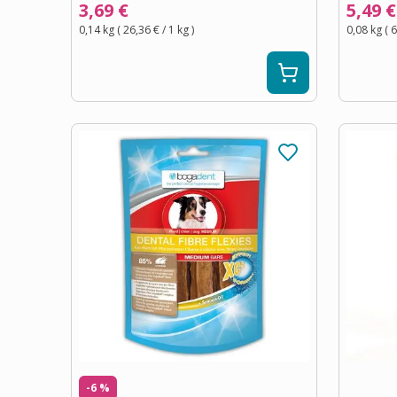
3,69 €
5,49 €
0,14 kg
(
26,36 €
/ 1
kg
)
0,08 kg
(
6
-6 %