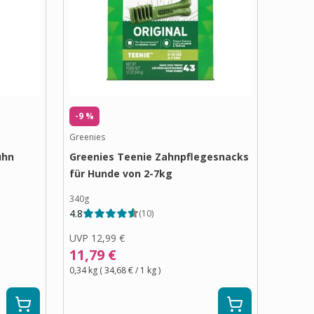
-9 %
Greenies
uhn
Greenies Teenie Zahnpflegesnacks
für Hunde von 2-7kg
340g
4.8
(
10
)
UVP
12,99 €
11,79 €
0,34 kg
(
34,68 €
/ 1
kg
)