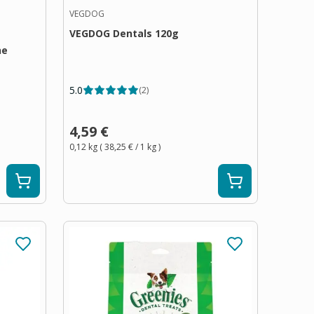
VEGDOG
VEGDOG Dentals 120g
ne
5.0
(
2
)
4,59 €
0,12 kg
(
38,25 €
/ 1
kg
)