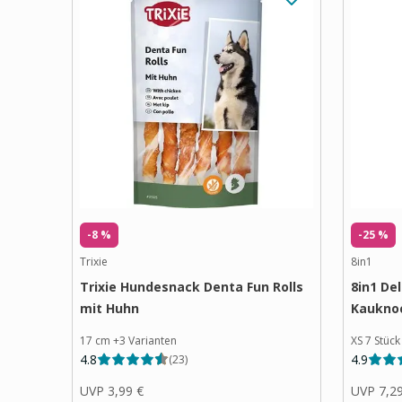
-8 %
-25 %
Trixie
8in1
Trixie Hundesnack Denta Fun Rolls
8in1 De
mit Huhn
Kaukno
17 cm
+
3
Varianten
XS 7 Stück
4.8
4.9
(
23
)
UVP
3,99 €
UVP
7,2