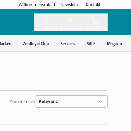
Willkommensrabatt
Newsletter
Kontakt
Wunschliste
Mein Konto
Warenkorb
Marken
ZooRoyal Club
Services
SALE
Magazin
Relevanz
Sortiere nach