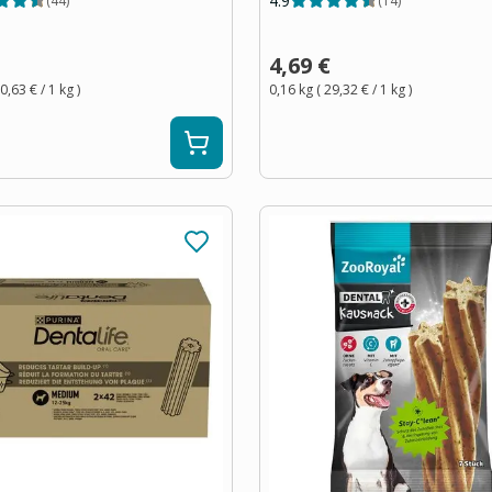
4.9
(
44
)
(
14
)
4,69 €
0,63 €
/ 1
kg
)
0,16 kg
(
29,32 €
/ 1
kg
)