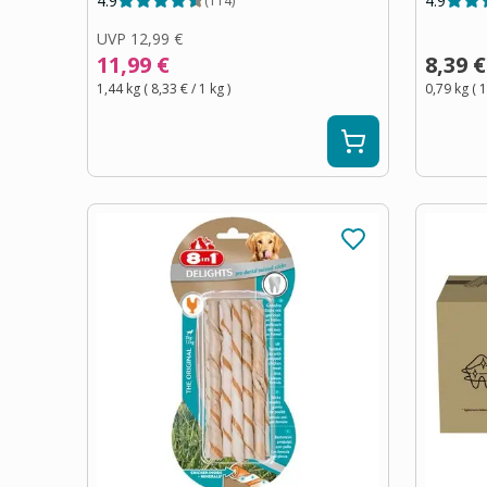
4.9
4.9
(
114
)
UVP
12,99 €
11,99 €
8,39 €
1,44 kg
(
8,33 €
/ 1
kg
)
0,79 kg
(
1