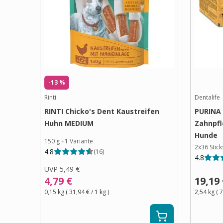
-13 %
Rinti
Dentalife
RINTI Chicko's Dent Kaustreifen
PURINA 
Huhn MEDIUM
Zahnpfl
Hunde
150 g
+
1
Variante
2x36 Stick
4.8
(
16
)
4.8
UVP
5,49 €
4,79 €
19,19
0,15 kg
(
31,94 €
/ 1
kg
)
2,54 kg
(
7