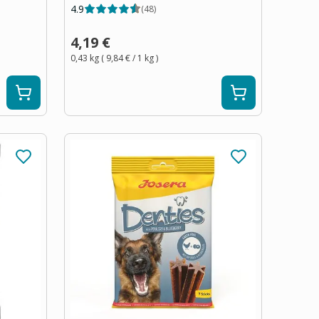
4.9
(
48
)
4,19 €
0,43 kg
(
9,84 €
/ 1
kg
)