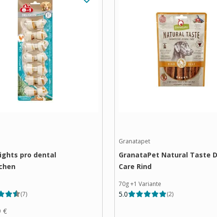
Granatapet
lights pro dental
GranataPet Natural Taste D
chen
Care Rind
70g
+
1
Variante
5.0
(
7
)
(
2
)
9 €