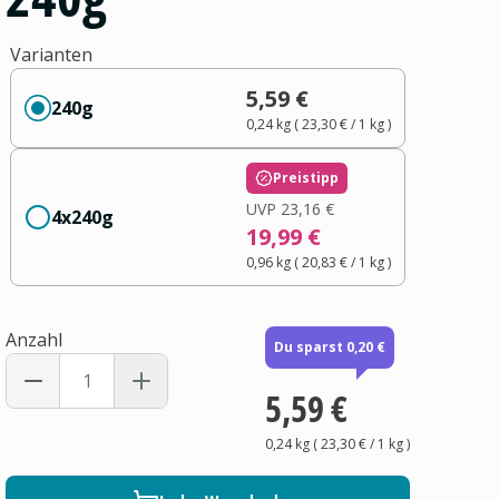
Varianten
5,59 €
240g
0,24 kg
(
23,30 €
/ 1
kg
)
Preistipp
UVP
23,16 €
4x240g
19,99 €
0,96 kg
(
20,83 €
/ 1
kg
)
Anzahl
Du sparst 0,20 €
5,59 €
0,24 kg
(
23,30 €
/ 1
kg
)