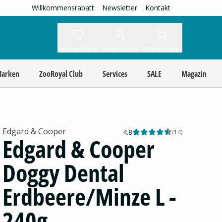
Willkommensrabatt
Newsletter
Kontakt
Wunschliste
Mein Konto
Warenkorb
Marken
ZooRoyal Club
Services
SALE
Magazin
Edgard & Cooper
4.8
(
14
)
Edgard & Cooper
Doggy Dental
Erdbeere/Minze L -
240g