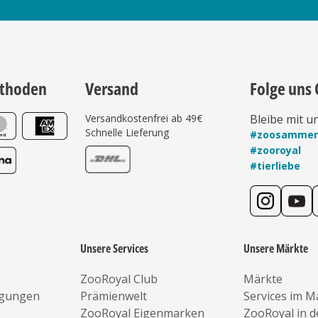
thoden
Versand
Folge uns 
Versandkostenfrei ab 49€
Bleibe mit u
Schnelle Lieferung
#zoosamme
#zooroyal
#tierliebe
Unsere Services
Unsere Märkte
ZooRoyal Club
Märkte
ngungen
Prämienwelt
Services im M
ZooRoyal Eigenmarken
ZooRoyal in 