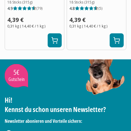
18 Sticks (315g)
18 Sticks (315g)
4.9
4.8
(
79
)
(
5
)
4,39 €
4,39 €
0,31 kg
(
14,40 €
/ 1
kg
)
0,31 kg
(
14,40 €
/ 1
kg
)
5€
Gutschein
Hi!
Kennst du schon unseren Newsletter?
Newsletter abonieren und Vorteile sichern: