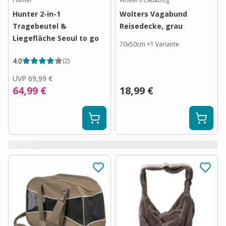
Hunter 2-in-1
Wolters Vagabund
Tragebeutel &
Reisedecke, grau
Liegefläche Seoul to go
70x50cm
+
1
Variante
4.0
(
2
)
UVP
69,99 €
64,99 €
18,99 €