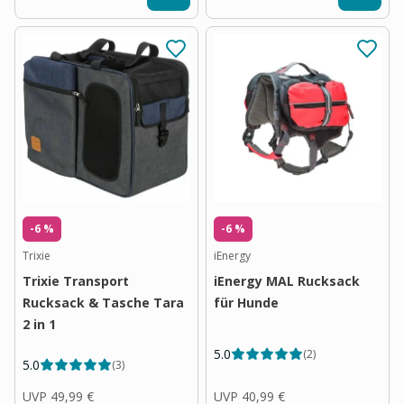
-6 %
-6 %
Trixie
iEnergy
Trixie Transport
iEnergy MAL Rucksack
Rucksack & Tasche Tara
für Hunde
2 in 1
5.0
(
2
)
5.0
(
3
)
UVP
49,99 €
UVP
40,99 €