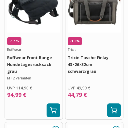
-17 %
-10 %
Ruffwear
Trixie
Ruffwear Front Range
Trixie Tasche Finlay
Hundetagesrucksack
43×26×32cm
grau
schwarz/grau
M
+
2
Varianten
UVP
114,90 €
UVP
49,99 €
94,99 €
44,79 €