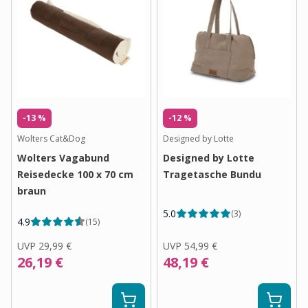
-13 %
-12 %
Wolters Cat&Dog
Designed by Lotte
Wolters Vagabund
Designed by Lotte
Reisedecke 100 x 70 cm
Tragetasche Bundu
braun
5.0
(
3
)
4.9
(
15
)
UVP
29,99 €
UVP
54,99 €
26,19 €
48,19 €