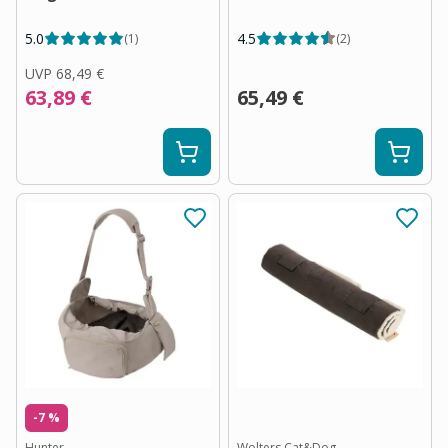
5.0
4.5
(
1
)
(
2
)
UVP
68,49 €
63,89 €
65,49 €
-7 %
Hunter
Wolters Cat&Dog