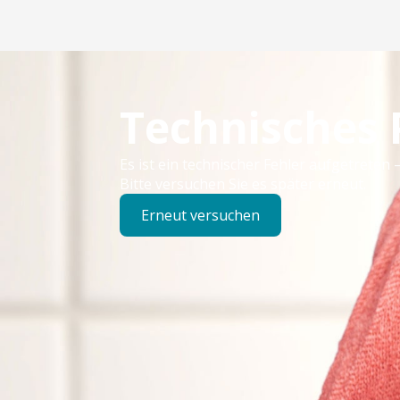
Technisches
Es ist ein technischer Fehler aufgetreten –
Bitte versuchen Sie es später erneut.
Erneut versuchen