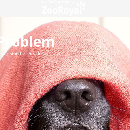
 Problem
 wir sind bereits dran.