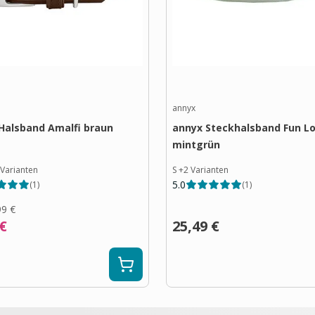
annyx
Halsband Amalfi braun
annyx Steckhalsband Fun Lo
mintgrün
Varianten
S
+
2
Varianten
5.0
(
1
)
(
1
)
99 €
 €
25,49 €