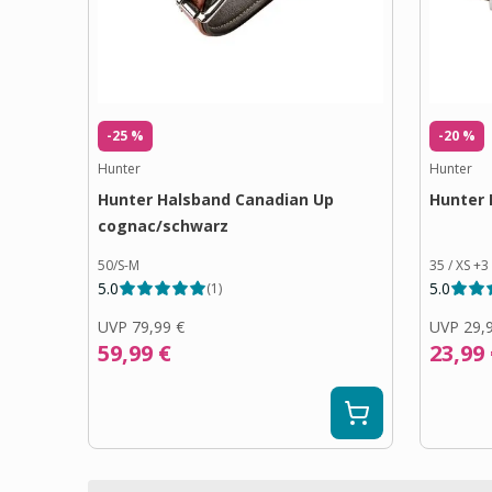
-25 %
-20 %
Hunter
Hunter
Hunter Halsband Canadian Up
Hunter 
cognac/schwarz
50/S-M
35 / XS
+
3
5.0
5.0
(
1
)
UVP
79,99 €
UVP
29,
59,99 €
23,99