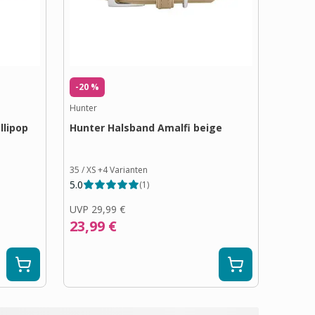
-20 %
Hunter
llipop
Hunter Halsband Amalfi beige
35 / XS
+
4
Varianten
5.0
(
1
)
UVP
29,99 €
23,99 €