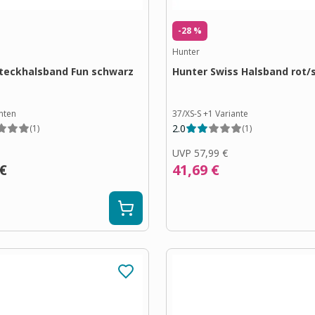
-28 %
Hunter
teckhalsband Fun schwarz
Hunter Swiss Halsband rot/
nten
37/XS-S
+
1
Variante
2.0
(
1
)
(
1
)
UVP
57,99 €
 €
41,69 €