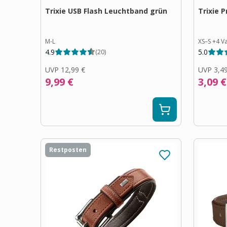
Trixie USB Flash Leuchtband grün
Trixie 
M-L
XS–S
+
4
Va
4.9
5.0
(
20
)
UVP
12,99 €
UVP
3,4
9,99 €
3,09 €
Restposten