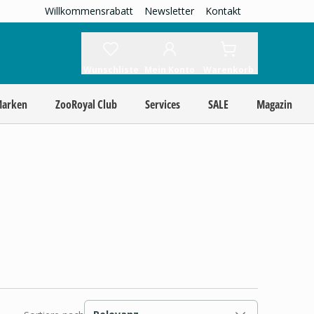
Willkommensrabatt
Newsletter
Kontakt
Wunschliste
Mein Konto
Warenkorb
Marken
ZooRoyal Club
Services
SALE
Magazin