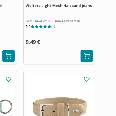
el
Wolters Light Mesh Halsband jeans
Gr.XS 34-41 cm x 30 mm
+
4
Varianten
5.0
(
1
)
9,49 €