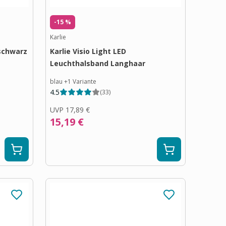
-15 %
Karlie
schwarz
Karlie Visio Light LED
Leuchthalsband Langhaar
blau
+
1
Variante
4.5
(
33
)
UVP
17,89 €
15,19 €