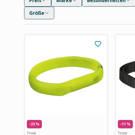
Preis
Marke
Besonderheiten
Größe
-23 %
-11 %
Trixie
Trixie