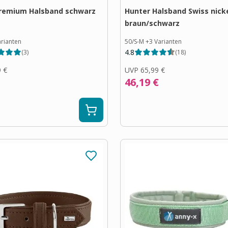
Premium Halsband schwarz
Hunter Halsband Swiss nick
braun/schwarz
rianten
50/S-M
+
3
Varianten
4.8
(
3
)
(
18
)
9 €
UVP
65,99 €
46,19 €