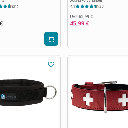
nte
50/S-M
+
5
Varianten
4.7
(
31
)
(
20
)
UVP
65,99 €
 €
45,99 €