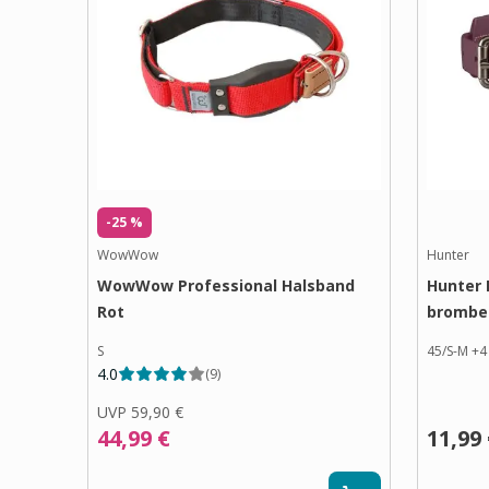
-25 %
WowWow
Hunter
WowWow Professional Halsband
Hunter 
Rot
brombe
S
45/S-M
+
4
4.0
(
9
)
UVP
59,90 €
44,99 €
11,99