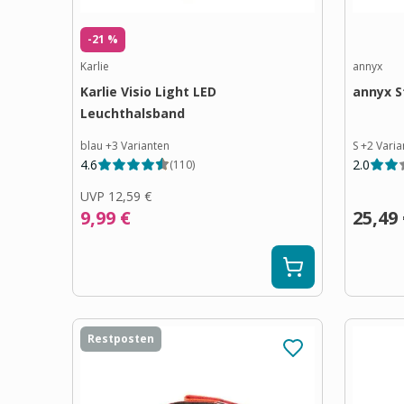
-21 %
Karlie
annyx
Karlie Visio Light LED
annyx S
Leuchthalsband
blau
+
3
Varianten
S
+
2
Varia
4.6
2.0
(
110
)
UVP
12,59 €
9,99 €
25,49
Restposten