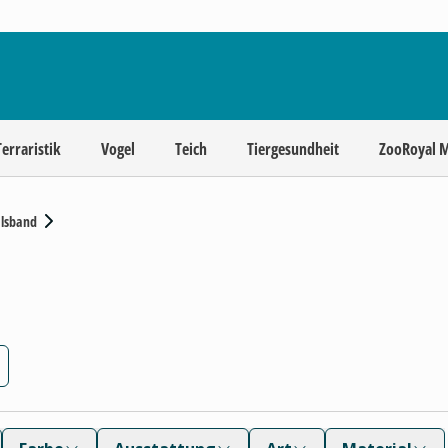
Terraristik
Vogel
Teich
Tiergesundheit
ZooRoyal 
lsband