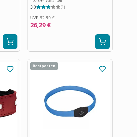
40 / S
+
4
Varianten
3.0
(
1
)
UVP
32,99 €
26,29 €
Restposten