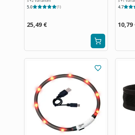
S
+
2
Varianten
S
+
1
Varia
5.0
4.7
(
1
)
25,49 €
10,79