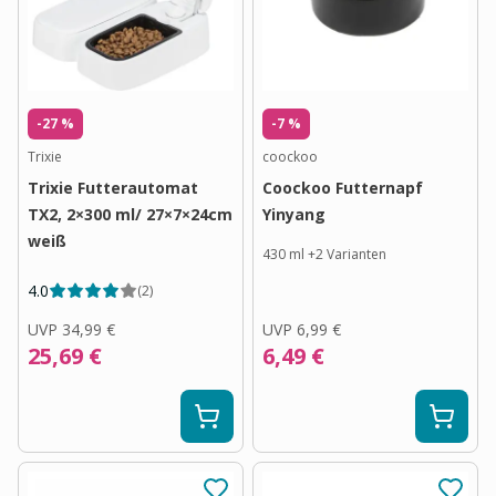
-27 %
-7 %
Trixie
coockoo
Trixie Futterautomat
Coockoo Futternapf
TX2, 2×300 ml/ 27×7×24cm
Yinyang
weiß
430 ml
+
2
Varianten
4.0
(
2
)
UVP
34,99 €
UVP
6,99 €
25,69 €
6,49 €