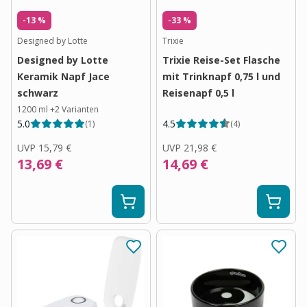
-13 %
-33 %
Designed by Lotte
Trixie
Designed by Lotte
Trixie Reise-Set Flasche
Keramik Napf Jace
mit Trinknapf 0,75 l und
schwarz
Reisenapf 0,5 l
1200 ml
+
2
Varianten
5.0
4.5
(
1
)
(
4
)
UVP
15,79 €
UVP
21,98 €
13,69 €
14,69 €