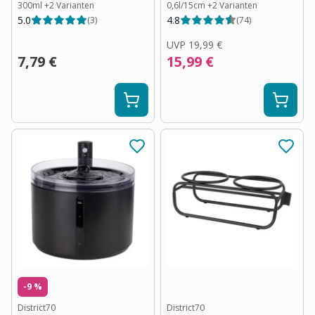
300ml
+
2
Varianten
0,6l/15cm
+
2
Varianten
5.0
4.8
(
3
)
(
74
)
UVP
19,99 €
7,79 €
15,99 €
-9 %
District70
District70