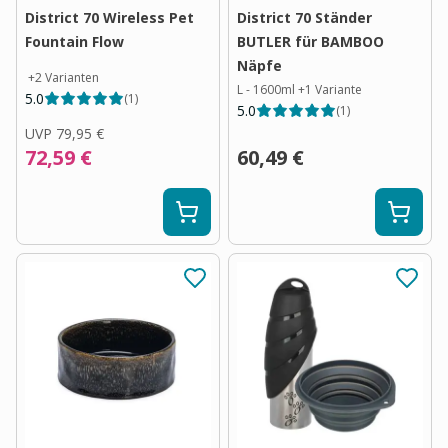
District 70 Wireless Pet
District 70 Ständer
Fountain Flow
BUTLER für BAMBOO
Näpfe
+
2
Varianten
L - 1600ml
+
1
Variante
5.0
(
1
)
5.0
(
1
)
UVP
79,95 €
72,59 €
60,49 €