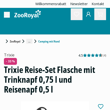
Willkommensrabatt
Newsletter
Kontakt
...
ZooRoyal
Camping mit Hund
Trixie
4.5
(
4
)
- 33 %
Trixie Reise-Set Flasche mit
Trinknapf 0,75 l und
Reisenapf 0,5 l