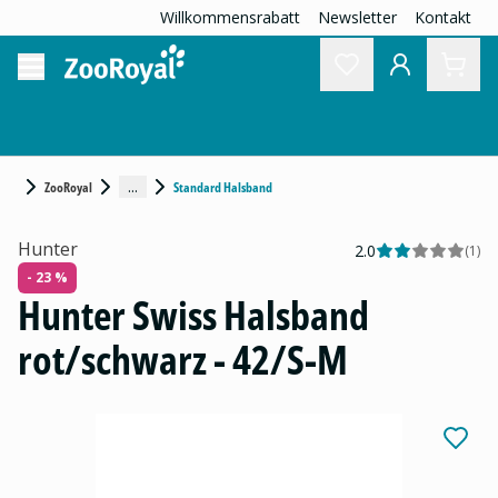
Willkommensrabatt
Newsletter
Kontakt
...
ZooRoyal
Standard Halsband
Hunter
2.0
(
1
)
- 23 %
Hunter Swiss Halsband
rot/schwarz - 42/S-M