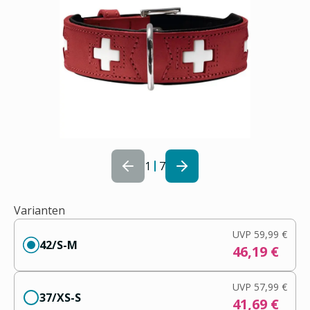
1
7
Varianten
UVP
59,99 €
42/S-M
46,19 €
UVP
57,99 €
37/XS-S
41,69 €