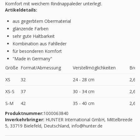
Komfort mit weichem Rindnappaleder unterlegt.
Artikeldetails:
aus gegerbtem Obermaterial
glänzende Farben
sehr gute Haltbarkeit
Kombination aus Fahlleder
für besonderen Komfort
"Made in Germany"
Größe
Format/Abmessung
Verstellmöglichkeiten
Breit
XS
32
24 - 28 cm
2,6 
XS-S
37
30 - 34 cm
2,6 
S-M
42
35 - 40 cm
2,6 
Produktnummer:
1000063840
Inverkehrbringer
:
HUNTER International GmbH, Mittelbreede
5, 33719 Bielefeld, Deutschland,
info@hunter.de